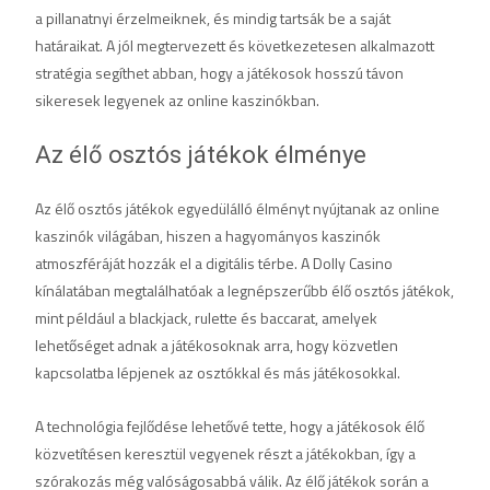
a pillanatnyi érzelmeiknek, és mindig tartsák be a saját
határaikat. A jól megtervezett és következetesen alkalmazott
stratégia segíthet abban, hogy a játékosok hosszú távon
sikeresek legyenek az online kaszinókban.
Az élő osztós játékok élménye
Az élő osztós játékok egyedülálló élményt nyújtanak az online
kaszinók világában, hiszen a hagyományos kaszinók
atmoszféráját hozzák el a digitális térbe. A Dolly Casino
kínálatában megtalálhatóak a legnépszerűbb élő osztós játékok,
mint például a blackjack, rulette és baccarat, amelyek
lehetőséget adnak a játékosoknak arra, hogy közvetlen
kapcsolatba lépjenek az osztókkal és más játékosokkal.
A technológia fejlődése lehetővé tette, hogy a játékosok élő
közvetítésen keresztül vegyenek részt a játékokban, így a
szórakozás még valóságosabbá válik. Az élő játékok során a