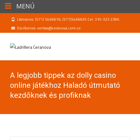
MENÚ
Llámanos: (571) 5466616, (571)5466635 Cel: 310-323 2386
Escríbenos: ventas@ceranova.com.co
A legjobb tippek az dolly casino
online játékhoz Haladó útmutató
kezdőknek és profiknak