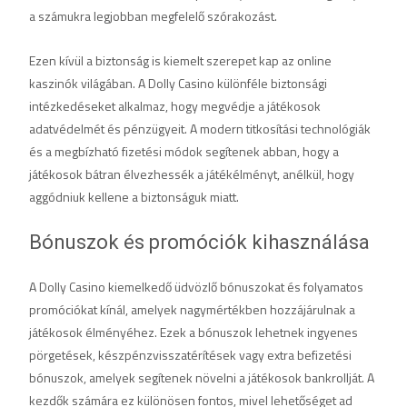
a számukra legjobban megfelelő szórakozást.
Ezen kívül a biztonság is kiemelt szerepet kap az online
kaszinók világában. A Dolly Casino különféle biztonsági
intézkedéseket alkalmaz, hogy megvédje a játékosok
adatvédelmét és pénzügyeit. A modern titkosítási technológiák
és a megbízható fizetési módok segítenek abban, hogy a
játékosok bátran élvezhessék a játékélményt, anélkül, hogy
aggódniuk kellene a biztonságuk miatt.
Bónuszok és promóciók kihasználása
A Dolly Casino kiemelkedő üdvözlő bónuszokat és folyamatos
promóciókat kínál, amelyek nagymértékben hozzájárulnak a
játékosok élményéhez. Ezek a bónuszok lehetnek ingyenes
pörgetések, készpénzvisszatérítések vagy extra befizetési
bónuszok, amelyek segítenek növelni a játékosok bankrollját. A
kezdők számára ez különösen fontos, mivel lehetőséget ad