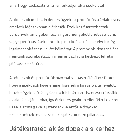
arra, hogy kockázat nélkül ismerkedjenek a játékokkal.
A bónuszok mellett érdemes figyelni a promóciós ajánlatokra is,
amelyek időszakosan elérhetők. Ezek közé tartozhatnak
versenyek, amelyeken extra nyereményeket lehet szerezni,
vagy specifikus játékokhoz kapcsolódó akciók, amelyek még
izgalmasabbá teszik a játékélményt. A promóciók kihasználása
nemcsak szórakoztató, hanem anyagilag is kedvező lehet a
játékosok számára.
A bónuszok és promóciók maximális kihasználásához fontos,
hogy a játékosok figyelemmel kísérjék a kaszinó által nyújtott
lehetőségeket. A Dolly Casino felületén rendszeresen frissítik
az aktuális ajánlatokat, így érdemes gyakran ellenőrizni ezeket.
Ezzel a stratégiával a játékosok jelentős előnyöket
szerezhetnek, és élvezhetik a játék minden pillanatát.
Játékstratégiák és tippek a sikerhez