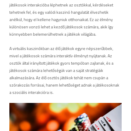
játékosok interakcióba léphetnek az osztókkal, kérdéseket
tehetnek fel, és egy valódi kaszinó hangulatát élvezhetik
anélkül, hogy el kellene hagyniuk otthonaikat. Ez az élmény
különösen vonzó lehet a kezdő játékosok számára, akik így
könnyebben belemerülhetnek a játékok világába.
A virtuális kaszinókban az élő játékok egyre népszerűbbek,
mivel a játékosok számára interaktív élményt nyújtanak. Az
osztók által irányított játékok gyors tempóban zajlanak, és a
játékosok számára lehetőségük van a saját stratégiáik
alkalmazására. Az élő osztós játékok tehát nem csupán a
szórakozás forrásai, hanem lehetőséget adnak a játékosoknak
a szociális interakcióra is.