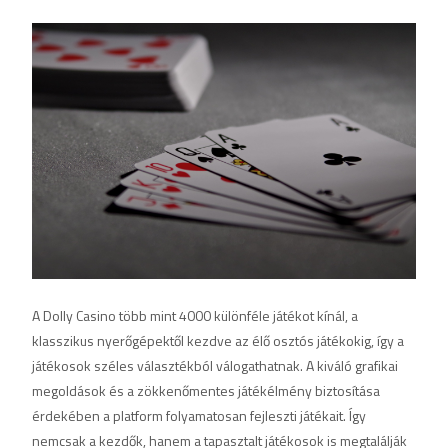
A Dolly Casino több mint 4000 különféle játékot kínál, a
klasszikus nyerőgépektől kezdve az élő osztós játékokig, így a
játékosok széles választékból válogathatnak. A kiváló grafikai
megoldások és a zökkenőmentes játékélmény biztosítása
érdekében a platform folyamatosan fejleszti játékait. Így
nemcsak a kezdők, hanem a tapasztalt játékosok is megtalálják