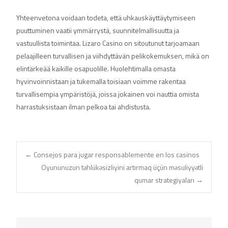
Yhteenvetona voidaan todeta, että uhkauskäyttäytymiseen
puuttuminen vaatii ymmärrystä, suunnitelmallisuutta ja
vastuullista toimintaa. Lizaro Casino on sitoutunut tarjoamaan
pelaajilleen turvallisen ja viihdyttävän pelikokemuksen, mikä on
elintärkeää kaikille osapuolille. Huolehtimalla omasta
hyvinvoinnistaan ja tukemalla toisiaan voimme rakentaa
turvallisempia ympäristöjä, joissa jokainen voi nauttia omista
harrastuksistaan ilman pelkoa tai ahdistusta.
Navegación
←
Consejos para jugar responsablemente en los casinos
Oyununuzun təhlükəsizliyini artırmaq üçün məsuliyyətli
qumar strategiyaları
→
de
entradas