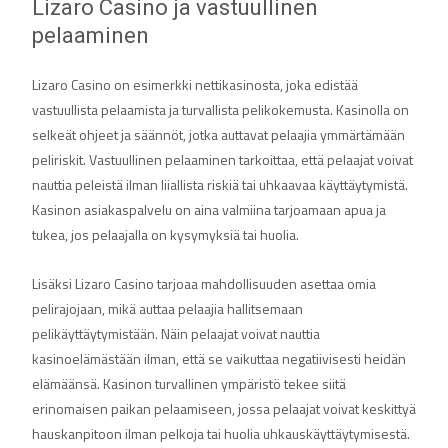
Lizaro Casino ja vastuullinen
pelaaminen
Lizaro Casino on esimerkki nettikasinosta, joka edistää
vastuullista pelaamista ja turvallista pelikokemusta. Kasinolla on
selkeät ohjeet ja säännöt, jotka auttavat pelaajia ymmärtämään
peliriskit. Vastuullinen pelaaminen tarkoittaa, että pelaajat voivat
nauttia peleistä ilman liiallista riskiä tai uhkaavaa käyttäytymistä.
Kasinon asiakaspalvelu on aina valmiina tarjoamaan apua ja
tukea, jos pelaajalla on kysymyksiä tai huolia.
Lisäksi Lizaro Casino tarjoaa mahdollisuuden asettaa omia
pelirajojaan, mikä auttaa pelaajia hallitsemaan
pelikäyttäytymistään. Näin pelaajat voivat nauttia
kasinoelämästään ilman, että se vaikuttaa negatiivisesti heidän
elämäänsä. Kasinon turvallinen ympäristö tekee siitä
erinomaisen paikan pelaamiseen, jossa pelaajat voivat keskittyä
hauskanpitoon ilman pelkoja tai huolia uhkauskäyttäytymisestä.