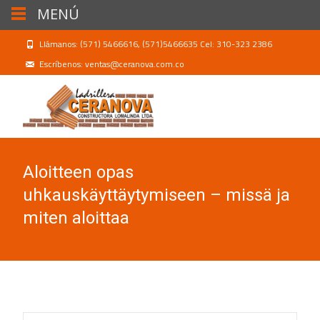
MENÚ
Llámanos: (571) 5466616, (571)5466635 Cel: 310-323 2386
Escríbenos: ventas@ceranova.com.co
Aloitteen opas
uhkauskäyttäytymiseen – missä ja
miten aloittaa