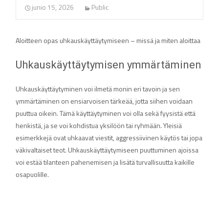
junio 15, 2026
Public
Aloitteen opas uhkauskäyttäytymiseen – missä ja miten aloittaa
Uhkauskäyttäytymisen ymmärtäminen
Uhkauskäyttäytyminen voi ilmetä monin eri tavoin ja sen
ymmärtäminen on ensiarvoisen tärkeää, jotta siihen voidaan
puuttua oikein. Tämä käyttäytyminen voi olla sekä fyysistä että
henkistä, ja se voi kohdistua yksilöön tai ryhmään. Yleisiä
esimerkkejä ovat uhkaavat viestit, aggressiivinen käytös tai jopa
väkivaltaiset teot. Uhkauskäyttäytymiseen puuttuminen ajoissa
voi estää tilanteen pahenemisen ja lisätä turvallisuutta kaikille
osapuolille.