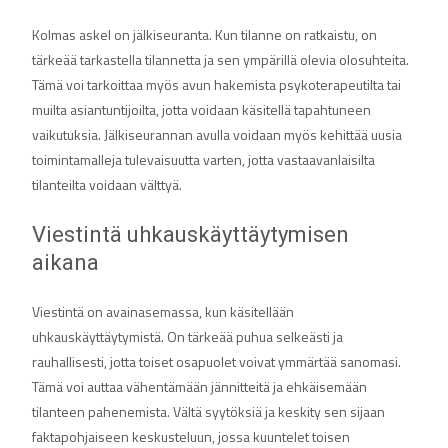
Kolmas askel on jälkiseuranta. Kun tilanne on ratkaistu, on
tärkeää tarkastella tilannetta ja sen ympärillä olevia olosuhteita.
Tämä voi tarkoittaa myös avun hakemista psykoterapeutilta tai
muilta asiantuntijoilta, jotta voidaan käsitellä tapahtuneen
vaikutuksia. Jälkiseurannan avulla voidaan myös kehittää uusia
toimintamalleja tulevaisuutta varten, jotta vastaavanlaisilta
tilanteilta voidaan välttyä.
Viestintä uhkauskäyttäytymisen
aikana
Viestintä on avainasemassa, kun käsitellään
uhkauskäyttäytymistä. On tärkeää puhua selkeästi ja
rauhallisesti, jotta toiset osapuolet voivat ymmärtää sanomasi.
Tämä voi auttaa vähentämään jännitteitä ja ehkäisemään
tilanteen pahenemista. Vältä syytöksiä ja keskity sen sijaan
faktapohjaiseen keskusteluun, jossa kuuntelet toisen