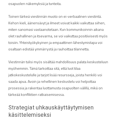
osapuolen näkemyksiä ja tunteita.
Toinen tärkeä viestinnän muoto on ei-verbaalinen viestintä.
Kehon kieli, äänensävyt ja ilmeet voivat kaikki vaikuttaa siihen,
miten sanomasi vastaanotetaan. Kun kommunikoinnin aikana
olet rauhallinen ja itsevarma, se voi vaikuttaa positiivisesti myös
toisiin. Yhteistyökykyinen ja empaattinen lähestymistapa voi
osaltaan edistää ymmärrystä ja rauhoittaa tilannetta.
Viestinnän tulisi myös sisältää mahdollisuus palata keskusteluun
myöhemmin. Tämä tarkoittaa sitä, että luot tilaa
jatkokeskustelulle ja tarjot lisää resursseja, joista henkilö voi
saada apua. Avoin ja rehellinen keskustelu voi helpottaa
prosessia ja rakentaa luottamusta osapuolten välillä, mikä on
tärkeää konfliktien ratkaisemisessa.
Strategiat uhkauskäyttäytymisen
käsittelemiseksi