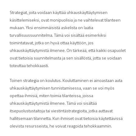
Strategiat, joita voidaan käyttää uhkauskäyttäytymisen
käsittelemiseksi, ovat monipuolisia ja ne vaihtelevat tilanteen
mukaan. Yksi ensimmäisistä askelista on laatia
turvallisuussuunnitelma. Tämä voi sisältää esimerkiksi
toimintatavat, jotka on hyvä ottaa käyttöön, jos
uhkauskäyttäytymistä ilmenee. On tärkeää, että kaikki osapuolet
ovat tietoisia suunnitelmasta ja sen sisällöstä, jotta se voidaan
toteuttaa tehokkaasti.
Toinen strategia on koulutus. Kouluttaminen ei ainoastaan auta
uhkauskäyttäytymisen tunnistamisessa, vaan se voi myös
opettaa ihmisiä, miten toimia tilanteissa, joissa
uhkauskäyttäytymistä ilmenee. Tämä voi sisältää
itsepuolustustaitoja tai viestintästrategioita, jotka auttavat
hallitsemaan tilannetta. Kun ihmiset ovat tietoisia käytettävissä
olevista resursseista, he voivat reagoida tehokkaammin.