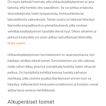
On myös tärkeää huomata, että uhkauskäyttäytyminen ei aina
tarkoita, että henkilö olisi vaarallinen. Se voi johtua erilaisista
stressitekijöistä, kuten työpaineista, ihmissuhteista tai
taloudellisista vaikeuksista. Tämän vuoksi on tärkeää lähestyä
tilannetta empaattisesti ja ymmärtäväisesti, jotta voidaan
selvittää käyttäytymisen taustalla olevat syyt. Oikea-aikainen ja
järkevä keskustelu voi usein auttaa rauhoittamaan tilannetta.
lizaro casino
Uhkauskäyttäytymisen tunnistaminen on avainasemassa, kun
halutaan aloittaa oikeat toimet. Tunnistaminen voi olla vaikeaa,
mutta siihen liittyy yleensä voimakkaita tunteita, kuten vihaa tai
pelkoa. On hyödyllistä kehittää keinoja havaita varhaisia
merkkejä, jotta voimme puuttua tilanteeseen ennen kuin se
kärjistyy. Valtaväestön keskuudessa tietoisuus ja koulutus voivat
auttaa tässä asiassa merkittävästi.
Alkuperäiset toimet