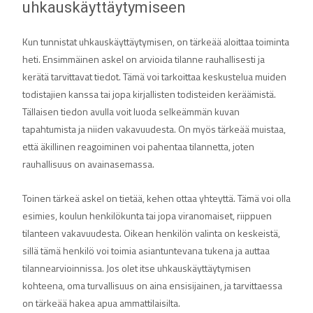
uhkauskäyttäytymiseen
Kun tunnistat uhkauskäyttäytymisen, on tärkeää aloittaa toiminta
heti. Ensimmäinen askel on arvioida tilanne rauhallisesti ja
kerätä tarvittavat tiedot. Tämä voi tarkoittaa keskustelua muiden
todistajien kanssa tai jopa kirjallisten todisteiden keräämistä.
Tällaisen tiedon avulla voit luoda selkeämmän kuvan
tapahtumista ja niiden vakavuudesta. On myös tärkeää muistaa,
että äkillinen reagoiminen voi pahentaa tilannetta, joten
rauhallisuus on avainasemassa.
Toinen tärkeä askel on tietää, kehen ottaa yhteyttä. Tämä voi olla
esimies, koulun henkilökunta tai jopa viranomaiset, riippuen
tilanteen vakavuudesta. Oikean henkilön valinta on keskeistä,
sillä tämä henkilö voi toimia asiantuntevana tukena ja auttaa
tilannearvioinnissa. Jos olet itse uhkauskäyttäytymisen
kohteena, oma turvallisuus on aina ensisijainen, ja tarvittaessa
on tärkeää hakea apua ammattilaisilta.