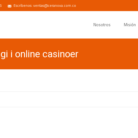
6
Escríbenos: ventas@ceranova.com.co
Saltar
al
Nosotros
Misión
contenido
gi i online casinoer