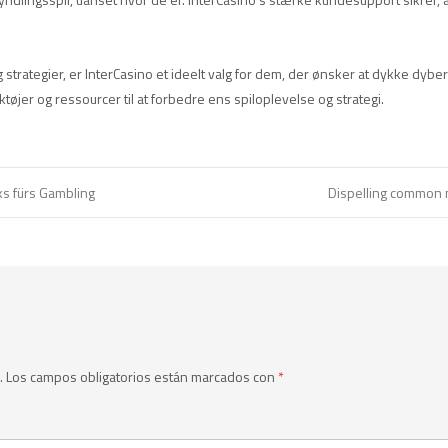
og strategier, er InterCasino et ideelt valg for dem, der ønsker at dykke dy
tøjer og ressourcer til at forbedre ens spiloplevelse og strategi.
ks fürs Gambling
Dispelling common 
.
Los campos obligatorios están marcados con
*