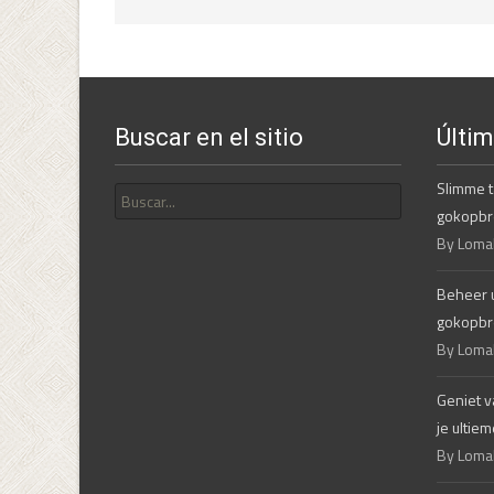
Buscar en el sitio
Últi
Buscar
Slimme t
por:
gokopbr
By Lomal
Beheer u
gokopbr
By Lomal
Geniet v
je ultie
By Lomal