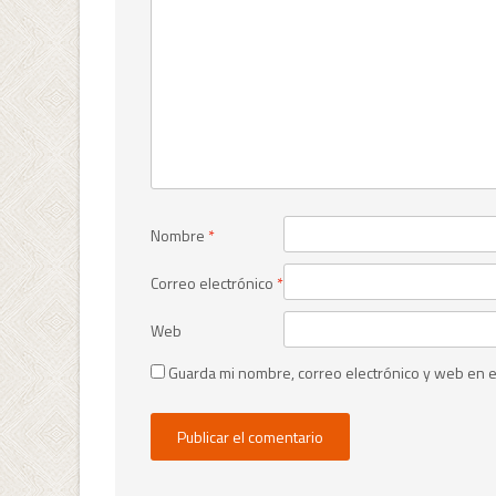
Nombre
*
Correo electrónico
*
Web
Guarda mi nombre, correo electrónico y web en 