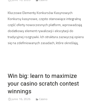
Kluczowe Elementy Konkursów Kasynowych
Konkursy kasynowe, często stanowiące integralną
część oferty nowoczesnych platform, wprowadzają
dodatkowy element rywalizacji i ekscytacji do
tradycyjnej rozgrywki. Ich struktura zazwyczaj opiera
się na zdefiniowanych zasadach, które określają,
Leer más…
Win big: learn to maximize
your casino scratch contest
winnings
junio 16, 2026
Casino