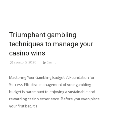
Leer más…
Triumphant gambling
techniques to manage your
casino wins
agosto 6, 2026
Casino
Mastering Your Gambling Budget: A Foundation for
Success Effective management of your gambling
budget is paramount to enjoying a sustainable and
rewarding casino experience. Before you even place
your first bet, it’s
Leer más…