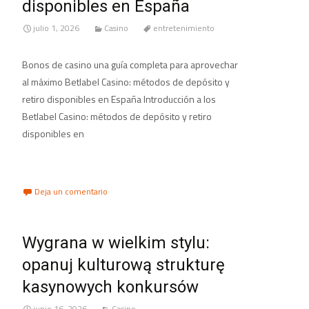
disponibles en España
julio 1, 2026
Casino
entretenimiento
Bonos de casino una guía completa para aprovechar
al máximo Betlabel Casino: métodos de depósito y
retiro disponibles en España Introducción a los
Betlabel Casino: métodos de depósito y retiro
disponibles en
Leer más…
Deja un comentario
Wygrana w wielkim stylu:
opanuj kulturową strukturę
kasynowych konkursów
junio 16, 2026
Casino