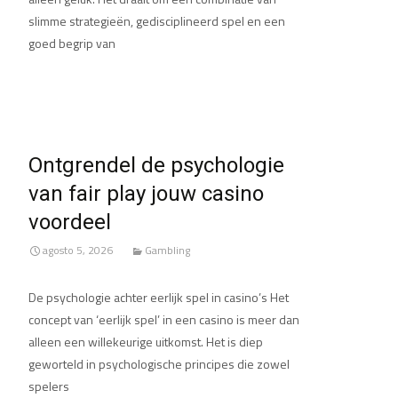
slimme strategieën, gedisciplineerd spel en een
goed begrip van
Leer más…
Ontgrendel de psychologie
van fair play jouw casino
voordeel
agosto 5, 2026
Gambling
De psychologie achter eerlijk spel in casino’s Het
concept van ‘eerlijk spel’ in een casino is meer dan
alleen een willekeurige uitkomst. Het is diep
geworteld in psychologische principes die zowel
spelers