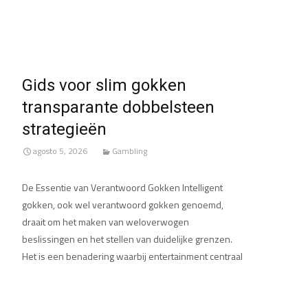
Leer más…
Gids voor slim gokken
transparante dobbelsteen
strategieën
agosto 5, 2026
Gambling
De Essentie van Verantwoord Gokken Intelligent
gokken, ook wel verantwoord gokken genoemd,
draait om het maken van weloverwogen
beslissingen en het stellen van duidelijke grenzen.
Het is een benadering waarbij entertainment centraal
Leer más…