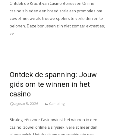
Ontdek de Kracht van Casino Bonussen Online
casino’s bieden een breed scala aan promoties om
zowel nieuwe als trouwe spelers te verleiden en te
belonen. Deze bonussen zijn niet zomaar extraatjes;
ze
Leer más…
Ontdek de spanning: Jouw
gids om te winnen in het
casino
agosto 5, 2026
Gambling
Strategieën voor Casinowinst Het winnen in een
casino, zowel online als fysiek, vereist meer dan
alleen geluk. Het draait om een combinatie van