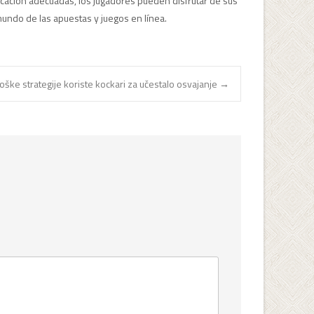
ficación adecuadas, los jugadores pueden disfrutar de sus
mundo de las apuestas y juegos en línea.
oške strategije koriste kockari za učestalo osvajanje
→