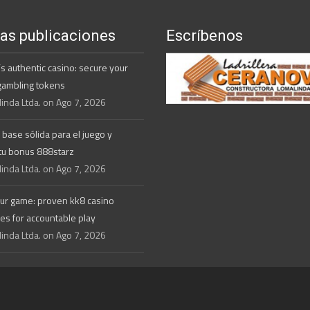
mas publicaciones
Escríbenos
s authentic casino: secure your
g gambling tokens
inda Ltda. on Ago 7, 2026
 base sólida para el juego y
tu bonus 888starz
inda Ltda. on Ago 7, 2026
ur game: proven kk8 casino
es for accountable play
inda Ltda. on Ago 7, 2026