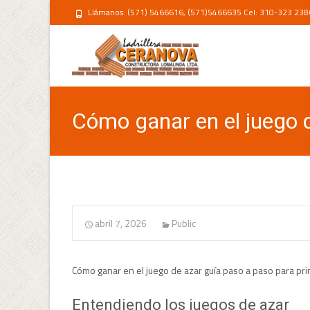
Llámanos: (571) 5466616, (571)5466635 Cel: 310-323 238
Cómo ganar en el juego d
abril 7, 2026
Public
Cómo ganar en el juego de azar guía paso a paso para pri
Entendiendo los juegos de azar