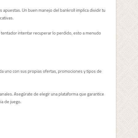
as apuestas. Un buen manejo del bankroll implica dividir tu
cativas.
r tentador intentar recuperar lo perdido, esto a menudo
ada uno con sus propias ofertas, promociones y tipos de
nales. Asegúrate de elegir una plataforma que garantice
ia de juego.