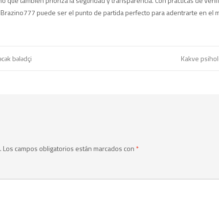
no que también prioriza la seguridad y transparencia. Con prácticas de veri
, Brazino777 puede ser el punto de partida perfecto para adentrarte en el 
cək bələdçi
Kakve psihol
.
Los campos obligatorios están marcados con
*