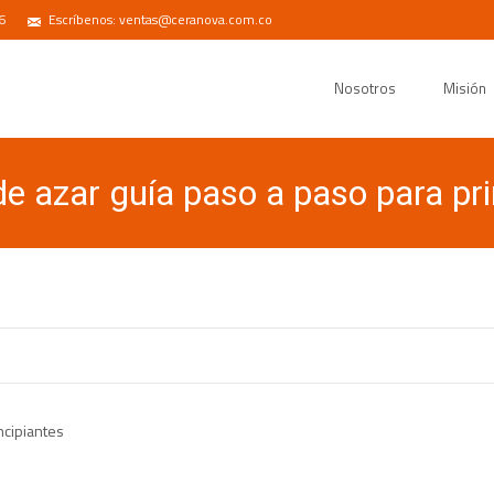
6
Escríbenos: ventas@ceranova.com.co
Saltar
al
Nosotros
Misión
contenido
e azar guía paso a paso para pri
ncipiantes