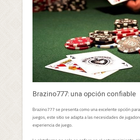
Brazino777: una opción confiable
Brazino777 se presenta como una excelente opción para a
juegos, este sitio se adapta a las necesidades de jugado
experiencia de juego.