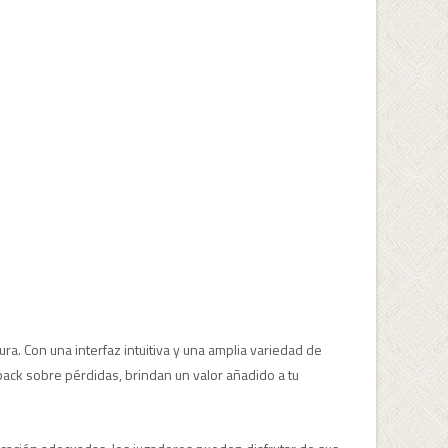
. Con una interfaz intuitiva y una amplia variedad de
back sobre pérdidas, brindan un valor añadido a tu