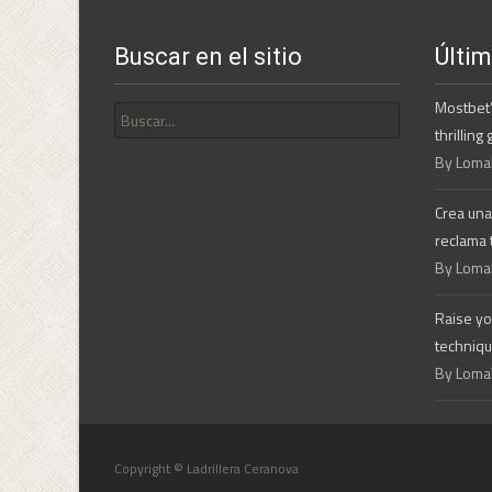
Buscar en el sitio
Últi
Buscar
Mostbet’
por:
thrillin
By Lomal
Crea una
reclama 
By Lomal
Raise yo
techniqu
By Lomal
Copyright © Ladrillera Ceranova