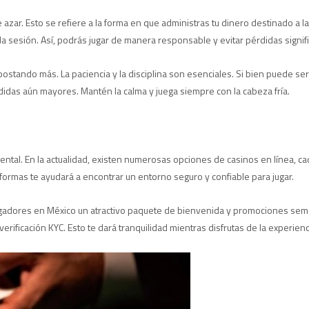
e azar. Esto se refiere a la forma en que administras tu dinero destinado a l
a sesión. Así, podrás jugar de manera responsable y evitar pérdidas signifi
ostando más. La paciencia y la disciplina son esenciales. Si bien puede se
didas aún mayores. Mantén la calma y juega siempre con la cabeza fría.
mental. En la actualidad, existen numerosas opciones de casinos en línea, c
aformas te ayudará a encontrar un entorno seguro y confiable para jugar.
gadores en México un atractivo paquete de bienvenida y promociones sema
erificación KYC. Esto te dará tranquilidad mientras disfrutas de la experienc