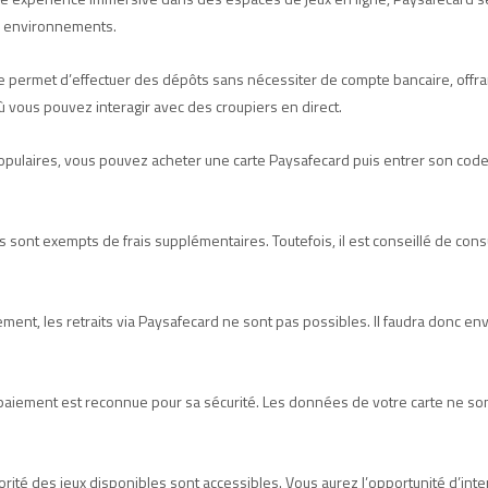
es environnements.
permet d’effectuer des dépôts sans nécessiter de compte bancaire, offrant
vous pouvez interagir avec des croupiers en direct.
populaires, vous pouvez acheter une carte Paysafecard puis entrer son code l
s sont exempts de frais supplémentaires. Toutefois, il est conseillé de con
ent, les retraits via Paysafecard ne sont pas possibles. Il faudra donc en
aiement est reconnue pour sa sécurité. Les données de votre carte ne sont 
orité des jeux disponibles sont accessibles. Vous aurez l’opportunité d’int