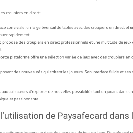
es croupiers en direct :
face conviviale, un large éventail de tables avec des croupiers en direct et
jouer rapidement.
ropose des croupiers en direct professionnels et une multitude de jeux ca
t.
ette plateforme offre une sélection variée de jeux avec des croupiers en dir
oposant des nouveautés qui attirent les joueurs. Son interface fluide et se
 aux utilisateurs d’explorer de nouvelles possibilités tout en jouant dans u
unique et passionnante.
l’utilisation de Paysafecard dans 
 expérience immersive dans des espaces de jeux en ligne, Paysafecard se di