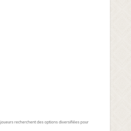
joueurs recherchent des options diversifiées pour