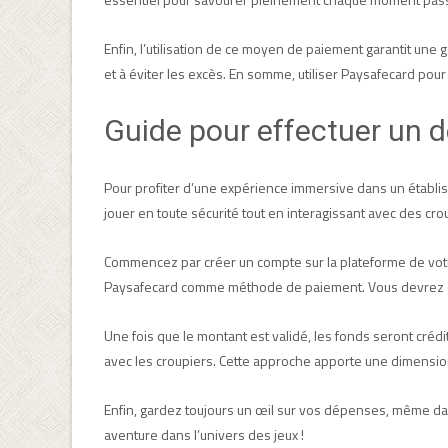
Enfin, l’utilisation de ce moyen de paiement garantit une
et à éviter les excès. En somme, utiliser Paysafecard pou
Guide pour effectuer un 
Pour profiter d’une expérience immersive dans un établis
jouer en toute sécurité tout en interagissant avec des crou
Commencez par créer un compte sur la plateforme de votre 
Paysafecard comme méthode de paiement. Vous devrez entre
Une fois que le montant est validé, les fonds seront crédi
avec les croupiers. Cette approche apporte une dimensi
Enfin, gardez toujours un œil sur vos dépenses, même dan
aventure dans l’univers des jeux !