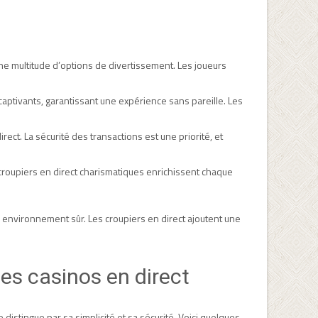
 une multitude d’options de divertissement. Les joueurs
ptivants, garantissant une expérience sans pareille. Les
ect. La sécurité des transactions est une priorité, et
s croupiers en direct charismatiques enrichissent chaque
n environnement sûr. Les croupiers en direct ajoutent une
les casinos en direct
stingue par sa simplicité et sa sécurité. Voici quelques