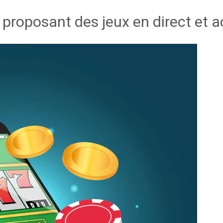
e proposant des jeux en direct et