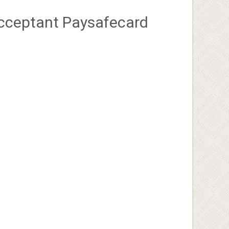
 acceptant Paysafecard