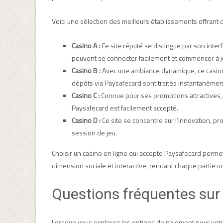
Voici une sélection des meilleurs établissements offrant d
Casino A :
Ce site réputé se distingue par son inter
peuvent se connecter facilement et commencer à 
Casino B :
Avec une ambiance dynamique, ce casino p
dépôts via Paysafecard sont traités instantanémen
Casino C :
Connue pour ses promotions attractives, c
Paysafecard est facilement accepté.
Casino D :
Ce site se concentre sur l’innovation, pr
session de jeu.
Choisir un casino en ligne qui accepte Paysafecard permet
dimension sociale et interactive, rendant chaque partie 
Questions fréquentes sur 
Lorsque vous explorez les options de paiement pour votre