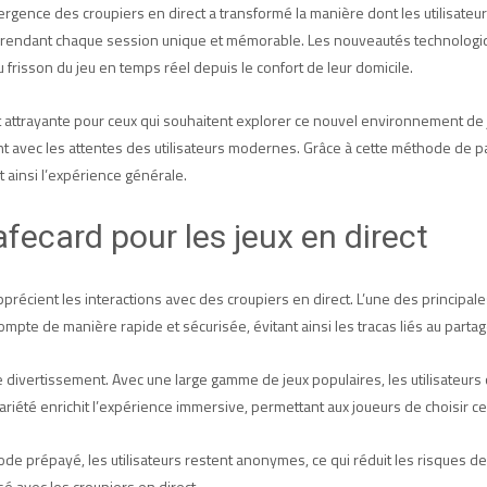
ergence des croupiers en direct a transformé la manière dont les utilisateur
 rendant chaque session unique et mémorable. Les nouveautés technologiq
 frisson du jeu en temps réel depuis le confort de leur domicile.
trayante pour ceux qui souhaitent explorer ce nouvel environnement de jeu
nt avec les attentes des utilisateurs modernes. Grâce à cette méthode de p
t ainsi l’expérience générale.
fecard pour les jeux en direct
précient les interactions avec des croupiers en direct. L’une des principales
pte de manière rapide et sécurisée, évitant ainsi les tracas liés au parta
 divertissement. Avec une large gamme de jeux populaires, les utilisateurs 
riété enrichit l’expérience immersive, permettant aux joueurs de choisir ce qu
ode prépayé, les utilisateurs restent anonymes, ce qui réduit les risques de 
 avec les croupiers en direct.