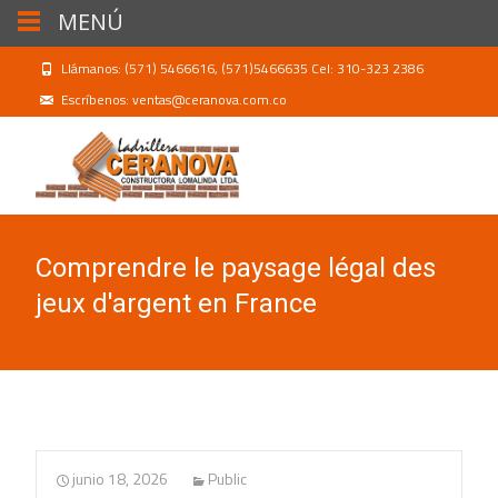
MENÚ
Llámanos: (571) 5466616, (571)5466635 Cel: 310-323 2386
Escríbenos: ventas@ceranova.com.co
Comprendre le paysage légal des
jeux d'argent en France
junio 18, 2026
Public