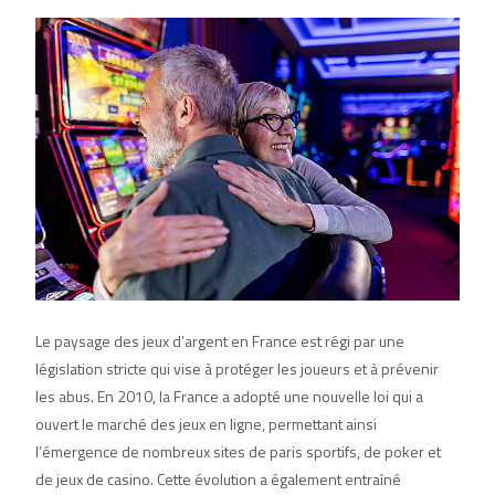
Le paysage des jeux d’argent en France est régi par une
législation stricte qui vise à protéger les joueurs et à prévenir
les abus. En 2010, la France a adopté une nouvelle loi qui a
ouvert le marché des jeux en ligne, permettant ainsi
l’émergence de nombreux sites de paris sportifs, de poker et
de jeux de casino. Cette évolution a également entraîné