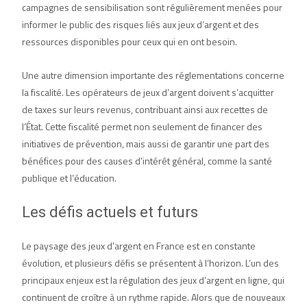
campagnes de sensibilisation sont régulièrement menées pour
informer le public des risques liés aux jeux d’argent et des
ressources disponibles pour ceux qui en ont besoin.
Une autre dimension importante des réglementations concerne
la fiscalité. Les opérateurs de jeux d’argent doivent s’acquitter
de taxes sur leurs revenus, contribuant ainsi aux recettes de
l’État. Cette fiscalité permet non seulement de financer des
initiatives de prévention, mais aussi de garantir une part des
bénéfices pour des causes d’intérêt général, comme la santé
publique et l’éducation.
Les défis actuels et futurs
Le paysage des jeux d’argent en France est en constante
évolution, et plusieurs défis se présentent à l’horizon. L’un des
principaux enjeux est la régulation des jeux d’argent en ligne, qui
continuent de croître à un rythme rapide. Alors que de nouveaux