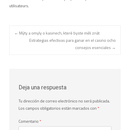
utilisateurs.
Navegación
←
Mýty a omyly o kasinech, které byste měli znát
Estrategias efectivas para ganar en el casino ocho
consejos esenciales
→
de
entradas
Deja una respuesta
Tu dirección de correo electrónico no será publicada.
Los campos obligatorios están marcados con
*
Comentario
*