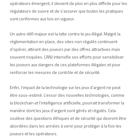
opérateurs émergent, il devient de plus en plus difficile pour les
régulateurs de suivre et de s’assurer que toutes les pratiques
sont conformes aux lois en vigueur.
Un autre défi majeur est la lutte contre le jeu illégal. Malgré la
réglementation en place, des sites non régulés continuent
d’opérer, attirant des joueurs par des offres attractives mais
souvent risquées. L’ANJ intensifie ses efforts pour sensibiliser
les joueurs aux dangers de ces plateformes illégales et pour
renforcer les mesures de contrôle et de sécurité.
Enfin, l’impact de la technologie sur les jeux d’argent ne peut
être sous-estimé. L’essor des nouvelles technologies, comme
la blockchain et l’intelligence artificielle, pourrait transformer la
manière dont les jeux d’argent sont gérés et régulés. Cela
soulève des questions éthiques et de sécurité qui devront être
abordées dans les années à venir pour protéger à la fois les
joueurs et les opérateurs.