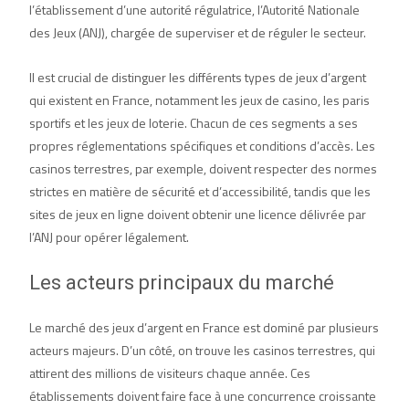
l’établissement d’une autorité régulatrice, l’Autorité Nationale
des Jeux (ANJ), chargée de superviser et de réguler le secteur.
Il est crucial de distinguer les différents types de jeux d’argent
qui existent en France, notamment les jeux de casino, les paris
sportifs et les jeux de loterie. Chacun de ces segments a ses
propres réglementations spécifiques et conditions d’accès. Les
casinos terrestres, par exemple, doivent respecter des normes
strictes en matière de sécurité et d’accessibilité, tandis que les
sites de jeux en ligne doivent obtenir une licence délivrée par
l’ANJ pour opérer légalement.
Les acteurs principaux du marché
Le marché des jeux d’argent en France est dominé par plusieurs
acteurs majeurs. D’un côté, on trouve les casinos terrestres, qui
attirent des millions de visiteurs chaque année. Ces
établissements doivent faire face à une concurrence croissante