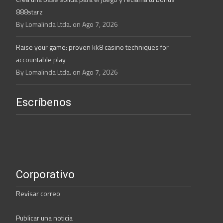
888starz
By Lomalinda Ltda. on Ago 7, 2026
Raise your game: proven kk8 casino techniques for
accountable play
By Lomalinda Ltda. on Ago 7, 2026
Escríbenos
Corporativo
Revisar correo
Publicar una noticia