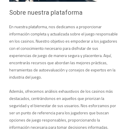
Sobre nuestra plataforma
En nuestra plataforma, nos dedicamos a proporcionar
información completa y actualizada sobre el juego responsable
en los casinos. Nuestro objetivo es empoderar a los jugadores
con el conocimiento necesario para disfrutar de sus
experiencias de juego de manera segura y placentera. Aquí,
encontrarás recursos que abordan las mejores prácticas,
herramientas de autoevaluación y consejos de expertos en la
industria del juego.
Además, ofrecemos análisis exhaustivos de los casinos más
destacados, centrándonos en aquellos que priorizan la
seguridad y el bienestar de sus usuarios. Nos esforzamos por
ser un punto de referencia para los jugadores que buscan
opciones de juego responsables, proporcionando la
información necesaria para tomar decisiones informadas.