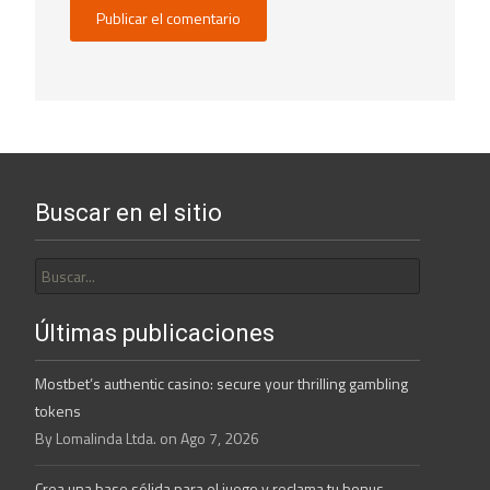
Buscar en el sitio
Buscar
por:
Últimas publicaciones
Mostbet’s authentic casino: secure your thrilling gambling
tokens
By Lomalinda Ltda. on Ago 7, 2026
Crea una base sólida para el juego y reclama tu bonus