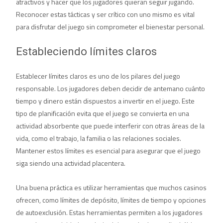
atractivos y hacer que los jugadores quieran seguir jugando.
Reconocer estas tácticas y ser crítico con uno mismo es vital
para disfrutar del juego sin comprometer el bienestar personal.
Estableciendo límites claros
Establecer límites claros es uno de los pilares del juego
responsable. Los jugadores deben decidir de antemano cuánto
tiempo y dinero están dispuestos a invertir en el juego. Este
tipo de planificación evita que el juego se convierta en una
actividad absorbente que puede interferir con otras áreas de la
vida, como el trabajo, la familia o las relaciones sociales.
Mantener estos límites es esencial para asegurar que el juego
siga siendo una actividad placentera.
Una buena práctica es utilizar herramientas que muchos casinos
ofrecen, como límites de depósito, límites de tiempo y opciones
de autoexclusión. Estas herramientas permiten a los jugadores