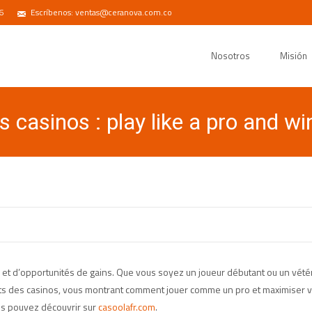
6
Escríbenos: ventas@ceranova.com.co
Saltar
al
Nosotros
Misión
contenido
 casinos : play like a pro and wi
 et d’opportunités de gains. Que vous soyez un joueur débutant ou un vété
ecrets des casinos, vous montrant comment jouer comme un pro et maximiser
us pouvez découvrir sur
casoolafr.com
.