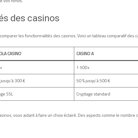
de vos fonds.
tés des casinos
comparer les fonctionnalités des casinos. Voici un tableau comparatif des ca
OLA CASINO
CASINO A
+
1 500+
 jusqu’à 300 €
50 % jusqu’à 500 €
age SSL
Cryptage standard
casinos, vous aidant à faire un choix éclairé. Des aspects comme le nombre d