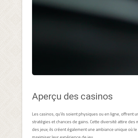
Aperçu des casinos
Les casinos, qu’ils soient physiques ou en ligne, offrent 
stratégies et chances de gains. Cette diversité attire des
des jeux; ils créent également une ambiance unique où le
maximiser leur expérience de jeu.