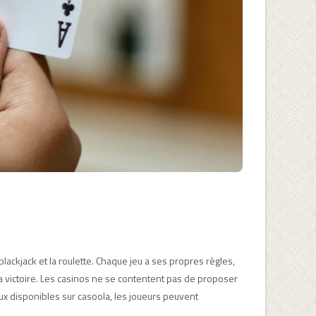
lackjack et la roulette. Chaque jeu a ses propres règles,
 la victoire. Les casinos ne se contentent pas de proposer
ux disponibles sur casoola, les joueurs peuvent