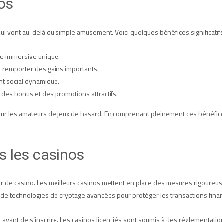
os
i vont au-delà du simple amusement. Voici quelques bénéfices significatifs
ce immersive unique.
e remporter des gains importants.
t social dynamique.
des bonus et des promotions attractifs.
our les amateurs de jeux de hasard. En comprenant pleinement ces bénéfic
s les casinos
ur de casino. Les meilleurs casinos mettent en place des mesures rigoureus
ion de technologies de cryptage avancées pour protéger les transactions fin
no avant de s’inscrire. Les casinos licenciés sont soumis à des réglementatio