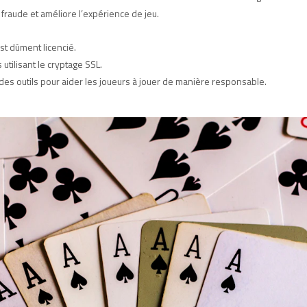
 fraude et améliore l’expérience de jeu.
st dûment licencié.
tilisant le cryptage SSL.
des outils pour aider les joueurs à jouer de manière responsable.