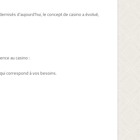
ernisés d’aujourd’hui, le concept de casino a évolué,
ence au casino :
 qui correspond à vos besoins.