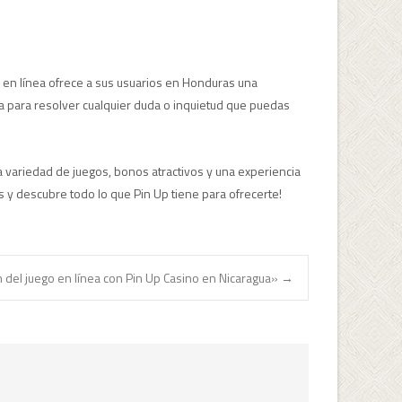
no en línea ofrece a sus usuarios en Honduras una
ana para resolver cualquier duda o inquietud que puedas
 variedad de juegos, bonos atractivos y una experiencia
s y descubre todo lo que Pin Up tiene para ofrecerte!
 del juego en línea con Pin Up Casino en Nicaragua»
→