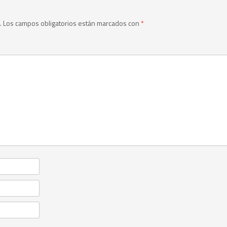
.
Los campos obligatorios están marcados con
*