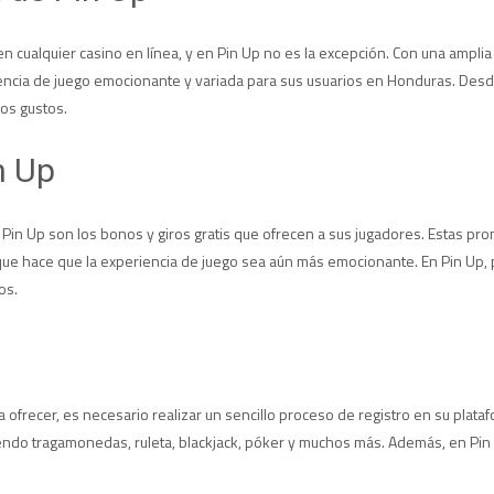
 cualquier casino en línea, y en Pin Up no es la excepción. Con una ampli
encia de juego emocionante y variada para sus usuarios en Honduras. Des
los gustos.
n Up
o Pin Up son los bonos y giros gratis que ofrecen a sus jugadores. Estas p
lo que hace que la experiencia de juego sea aún más emocionante. En Pin U
os.
a ofrecer, es necesario realizar un sencillo proceso de registro en su pla
yendo tragamonedas, ruleta, blackjack, póker y muchos más. Además, en Pin U