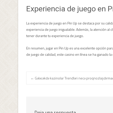
Experiencia de juego en P
La experiencia de juego en Pin Up se destaca por su calida
experiencia de juego inigualable. Además, la atención al c
tener durante tu experiencia de juego.
En resumen, jugar en Pin Up es una excelente opción para
de juego de calidad, este casino en línea se ha ganado la
Navegación
←
Gələcəkdə kazinolar Trendləri necə proqnozlaşdırma
de
Deja una respuesta