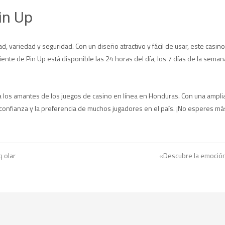
in Up
d, variedad y seguridad. Con un diseño atractivo y fácil de usar, este casi
liente de Pin Up está disponible las 24 horas del día, los 7 días de la sem
 los amantes de los juegos de casino en línea en Honduras. Con una amplia
 confianza y la preferencia de muchos jugadores en el país. ¡No esperes má
q olar
«Descubre la emoción