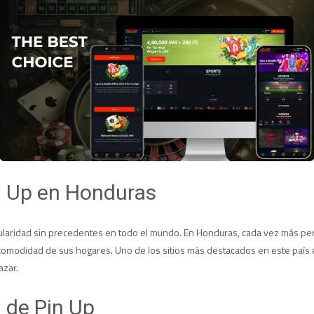
n Up en Honduras
pularidad sin precedentes en todo el mundo. En Honduras, cada vez más per
a comodidad de sus hogares. Uno de los sitios más destacados en este país
azar.
 de Pin Up