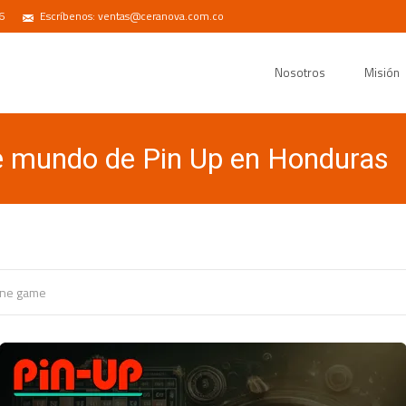
6
Escríbenos: ventas@ceranova.com.co
Saltar
al
Nosotros
Misión
contenido
e mundo de Pin Up en Honduras
line game