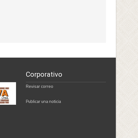
Corporativo
Revisar correo
Publicar una noticia