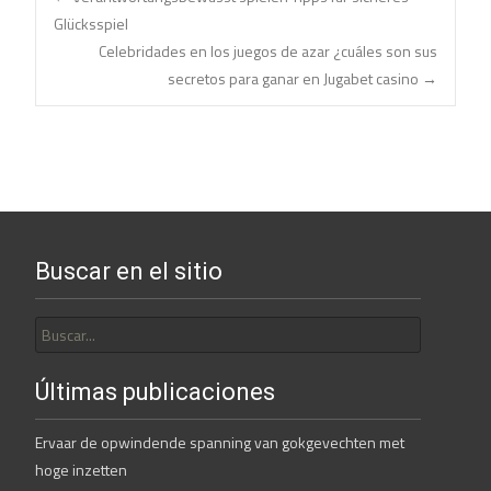
Navegación
Glücksspiel
Celebridades en los juegos de azar ¿cuáles son sus
de
secretos para ganar en Jugabet casino
→
entradas
Buscar en el sitio
Buscar
por:
Últimas publicaciones
Ervaar de opwindende spanning van gokgevechten met
hoge inzetten