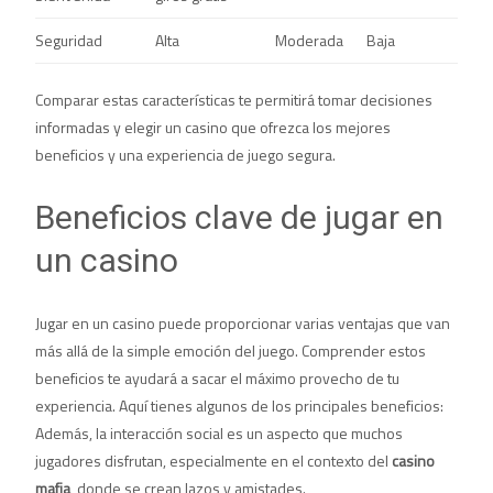
Seguridad
Alta
Moderada
Baja
Comparar estas características te permitirá tomar decisiones
informadas y elegir un casino que ofrezca los mejores
beneficios y una experiencia de juego segura.
Beneficios clave de jugar en
un casino
Jugar en un casino puede proporcionar varias ventajas que van
más allá de la simple emoción del juego. Comprender estos
beneficios te ayudará a sacar el máximo provecho de tu
experiencia. Aquí tienes algunos de los principales beneficios:
Además, la interacción social es un aspecto que muchos
jugadores disfrutan, especialmente en el contexto del
casino
mafia
, donde se crean lazos y amistades.