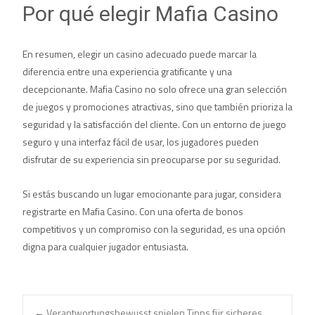
Por qué elegir Mafia Casino
En resumen, elegir un casino adecuado puede marcar la
diferencia entre una experiencia gratificante y una
decepcionante. Mafia Casino no solo ofrece una gran selección
de juegos y promociones atractivas, sino que también prioriza la
seguridad y la satisfacción del cliente. Con un entorno de juego
seguro y una interfaz fácil de usar, los jugadores pueden
disfrutar de su experiencia sin preocuparse por su seguridad.
Si estás buscando un lugar emocionante para jugar, considera
registrarte en Mafia Casino. Con una oferta de bonos
competitivos y un compromiso con la seguridad, es una opción
digna para cualquier jugador entusiasta.
←
Verantwortungsbewusst spielen Tipps für sicheres