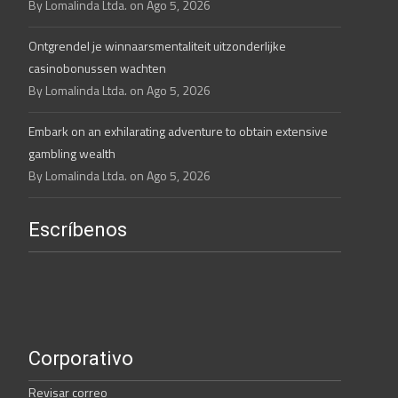
By Lomalinda Ltda. on Ago 5, 2026
Ontgrendel je winnaarsmentaliteit uitzonderlijke
casinobonussen wachten
By Lomalinda Ltda. on Ago 5, 2026
Embark on an exhilarating adventure to obtain extensive
gambling wealth
By Lomalinda Ltda. on Ago 5, 2026
Escríbenos
Corporativo
Revisar correo