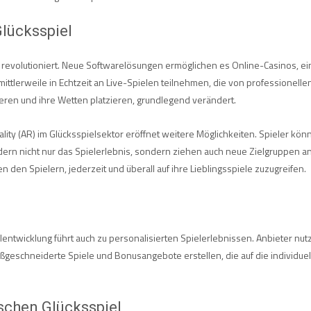
lücksspiel
n revolutioniert. Neue Softwarelösungen ermöglichen es Online-Casinos, ei
mittlerweile in Echtzeit an Live-Spielen teilnehmen, die von professionell
gieren und ihre Wetten platzieren, grundlegend verändert.
eality (AR) im Glücksspielsektor eröffnet weitere Möglichkeiten. Spieler 
dern nicht nur das Spielerlebnis, sondern ziehen auch neue Zielgruppen 
en Spielern, jederzeit und überall auf ihre Lieblingsspiele zuzugreifen.
lentwicklung führt auch zu personalisierten Spielerlebnissen. Anbieter nu
geschneiderte Spiele und Bonusangebote erstellen, die auf die individuel
schen Glücksspiel