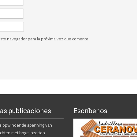
este navegador para la próxima vez que comente.
mas publicaciones
Escríbenos
de opwindende spanning van
chten met hoge inzetten