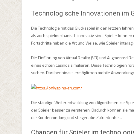
Technologische Innovationen im G
Die Technologie hat das Glücksspiel in den letzten Jahre
als auch spielmechanisch innovativ sind. Spieler können 
Fortschritte haben die Art und Weise, wie Spieler intera
Die Einführung von Virtual Reality (VR) und Augmented R
eines echten Casinos simulieren. Diese Technologien för
suchen. Darüber hinaus ermöglichen mobile Anwendungen d
Die ständige Weiterentwicklung von Algorithmen zur Spie
der Spieler besser zu verstehen. Dadurch können sie maß
die Kundenbindung und steigert die Zufriedenheit.
Chancen für Spieler im technologi