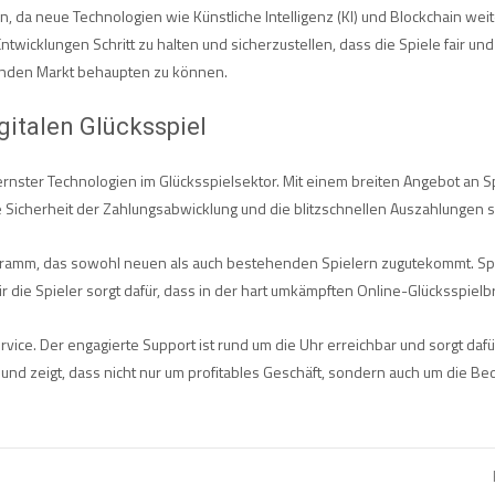
n, da neue Technologien wie Künstliche Intelligenz (KI) und Blockchain we
wicklungen Schritt zu halten und sicherzustellen, dass die Spiele fair und
ernden Markt behaupten zu können.
igitalen Glücksspiel
ernster Technologien im Glücksspielsektor. Mit einem breiten Angebot an 
 Sicherheit der Zahlungsabwicklung und die blitzschnellen Auszahlungen sin
gramm, das sowohl neuen als auch bestehenden Spielern zugutekommt. Sp
 die Spieler sorgt dafür, dass in der hart umkämpften Online-Glücksspielbr
ice. Der engagierte Support ist rund um die Uhr erreichbar und sorgt dafür
 und zeigt, dass nicht nur um profitables Geschäft, sondern auch um die Bed