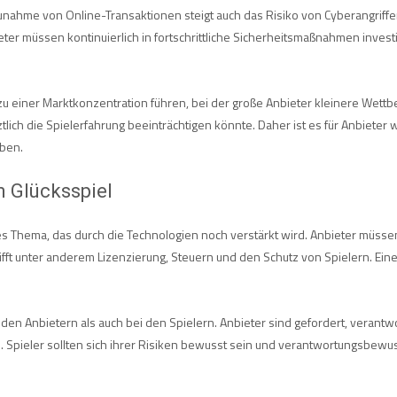
r Zunahme von Online-Transaktionen steigt auch das Risiko von Cyberangriffe
ter müssen kontinuierlich in fortschrittliche Sicherheitsmaßnahmen investi
u einer Marktkonzentration führen, bei der große Anbieter kleinere Wett
ztlich die Spielerfahrung beeinträchtigen könnte. Daher ist es für Anbieter 
iben.
 Glücksspiel
xes Thema, das durch die Technologien noch verstärkt wird. Anbieter mü
rifft unter anderem Lizenzierung, Steuern und den Schutz von Spielern. Ein
 den Anbietern als auch bei den Spielern. Anbieter sind gefordert, verantw
 Spieler sollten sich ihrer Risiken bewusst sein und verantwortungsbewus