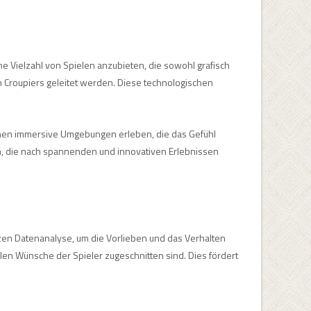
ne Vielzahl von Spielen anzubieten, die sowohl grafisch
en Croupiers geleitet werden. Diese technologischen
können immersive Umgebungen erleben, die das Gefühl
an, die nach spannenden und innovativen Erlebnissen
tzen Datenanalyse, um die Vorlieben und das Verhalten
len Wünsche der Spieler zugeschnitten sind. Dies fördert