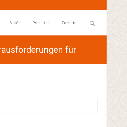
Buscar
Visión
Productos
Contacto
por:
rausforderungen für