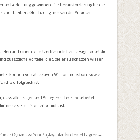
iter an Bedeutung gewinnen. Die Herausforderung für die
 sicher bleiben. Gleichzeitig müssen die Anbieter
Spielen und einem benutzerfreundlichen Design bietet die
d zusätzliche Vorteile, die Spieler zu schätzen wissen.
ieler können von attraktiven Willkommensboni sowie
anche erfolgreich ist.
, dass alle Fragen und Anliegen schnell bearbeitet
ürfnisse seiner Spieler bemüht ist.
Kumar Oynamaya Yeni Başlayanlar İçin Temel Bilgiler
→