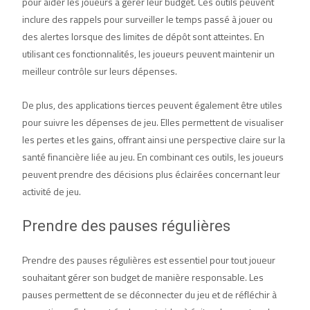
pour aider les joueurs à gérer leur budget. Ces outils peuvent
inclure des rappels pour surveiller le temps passé à jouer ou
des alertes lorsque des limites de dépôt sont atteintes. En
utilisant ces fonctionnalités, les joueurs peuvent maintenir un
meilleur contrôle sur leurs dépenses.
De plus, des applications tierces peuvent également être utiles
pour suivre les dépenses de jeu. Elles permettent de visualiser
les pertes et les gains, offrant ainsi une perspective claire sur la
santé financière liée au jeu. En combinant ces outils, les joueurs
peuvent prendre des décisions plus éclairées concernant leur
activité de jeu.
Prendre des pauses régulières
Prendre des pauses régulières est essentiel pour tout joueur
souhaitant gérer son budget de manière responsable. Les
pauses permettent de se déconnecter du jeu et de réfléchir à