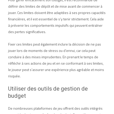
définir des limites de dépôt et de mise avant de commencer à
jouer. Ces limites doivent être adaptées à ses propres capacités
financières, et il est essentiel de s’y tenir strictement. Cela aide
à prévenir les comportements impulsifs qui peuvent entraîner
des pertes significatives.
Fixer ces limites peut également inclure la décision de ne pas
jouer lors de moments de stress ou d’ennui, car cela peut
conduire à des mises imprudentes. En prenant le temps de
réfléchir à ses actions de jeu et en se conformant à ses limites,
le joueur peut s’assurer une expérience plus agréable et moins
risquée.
Utiliser des outils de gestion de
budget
De nombreuses plateformes de jeu offrent des outils intégrés