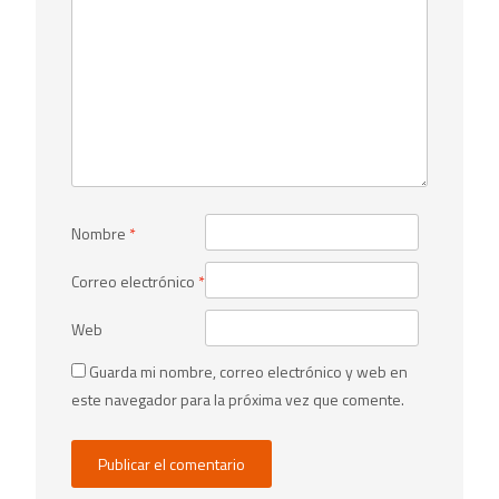
Nombre
*
Correo electrónico
*
Web
Guarda mi nombre, correo electrónico y web en
este navegador para la próxima vez que comente.