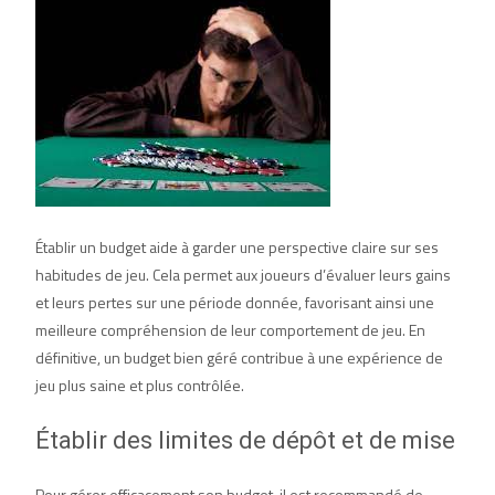
Établir un budget aide à garder une perspective claire sur ses
habitudes de jeu. Cela permet aux joueurs d’évaluer leurs gains
et leurs pertes sur une période donnée, favorisant ainsi une
meilleure compréhension de leur comportement de jeu. En
définitive, un budget bien géré contribue à une expérience de
jeu plus saine et plus contrôlée.
Établir des limites de dépôt et de mise
Pour gérer efficacement son budget, il est recommandé de