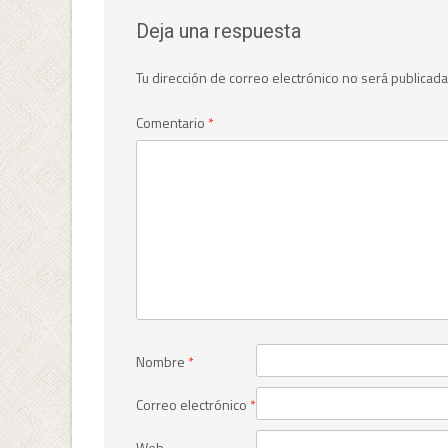
entradas
Deja una respuesta
Tu dirección de correo electrónico no será publicada
Comentario
*
Nombre
*
Correo electrónico
*
Web