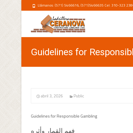
Llámanos: (571) 5466616, (571)5466635 Cel: 310-323 238
Guidelines for Responsi
abril 3, 2026
Public
Guidelines for Responsible Gambling
فهم القمار وأثره