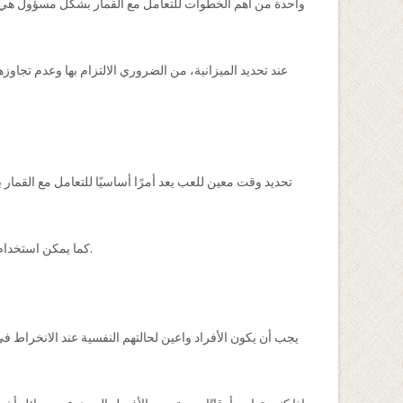
واحدة من أهم الخطوات للتعامل مع القمار بشكل مسؤول هي تحدي
عند تحديد الميزانية، من الضروري الالتزام بها وعدم تجاوز
تحديد وقت معين للعب يعد أمرًا أساسيًا للتعامل مع القما
كما يمكن استخدام مؤقت أو تنبيهات لتذكيرك عندما يحين الوقت للتوقف. بهذه الطريقة، يمكنك الاستمتاع بتجربة القمار دون أن تسمح لها بالتحكم في وقتك وحياتك.
يجب أن يكون الأفراد واعين لحالتهم النفسية عند الانخراط ف