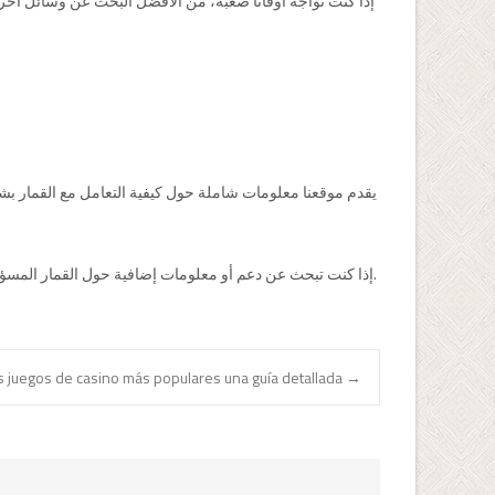
إذا كنت تواجه أوقاتًا صعبة، من الأفضل البحث عن وسائل أخرى
يقدم موقعنا معلومات شاملة حول كيفية التعامل مع القمار بش
إذا كنت تبحث عن دعم أو معلومات إضافية حول القمار المسؤول، يمكنك زيارة الموقع الخاص بنا للحصول على أحدث المقالات والموارد التي تساعدك في اتخاذ خطوات إيجابية نحو تجربة قمار آمنة ومسؤولة.
os juegos de casino más populares una guía detallada
→