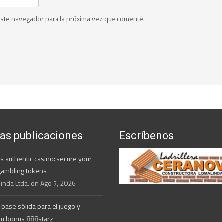
este navegador para la próxima vez que comente.
mas publicaciones
Escríbenos
s authentic casino: secure your
g gambling tokens
inda Ltda. on Ago 7, 2026
 base sólida para el juego y
tu bonus 888starz