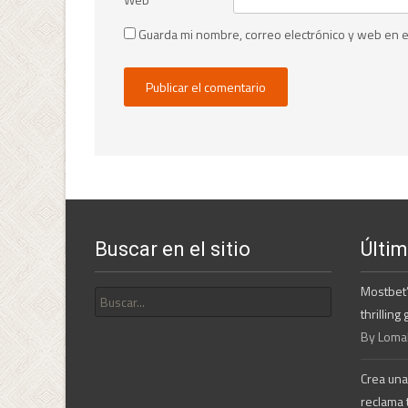
Guarda mi nombre, correo electrónico y web en 
Buscar en el sitio
Últi
Buscar
Mostbet’
por:
thrillin
By Lomal
Crea una
reclama 