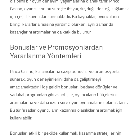
disiplinli bir oyun deneyimi yaşamalarına olanak tanır. Pinco
Casino, oyuncuların bu süreçte ihtiyaç duyduğu desteği sağlamak
için çeşitli kaynaklar sunmaktadır. Bu kaynaklar, oyuncuların
bilinçli kararlar almasına yardımcı olurken, aynı zamanda
kazançlarını artırmalarına da katkıda bulunur.
Bonuslar ve Promosyonlardan
Yararlanma Yöntemleri
Pinco Casino, kullanıcılarına cazip bonuslar ve promosyonlar
sunarak, oyun deneyimlerini daha da geliştirmeyi
amaçlamaktadır. Hoş geldin bonusları, bedava dönüşler ve
sadakat programları gibi avantajlar, oyuncuların bütçelerini
artırmalarına ve daha uzun süre oyun oynamalarına olanak tanır.
Bu tür fırsatlar, oyuncuların kazanma olasılıklarını artırmak için
kullanılabilir.
Bonusları etkili bir şekilde kullanmak, kazanma stratejilerinin