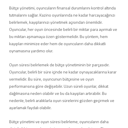
Bütçe yönetimi, oyuncuların finansal durumlarını kontrol altında
tutmalarını sağlar. Kazino oyunlarında ne kadar harcayacağınızı
belirlemek, kayıplarınızı yönetmek açısından önemlidir.
Oyuncular, her oyun öncesinde belirli bir miktar para ayırmalı ve
bu miktarı aşmamaya özen göstermelidir. Bu yöntem, hem
kayıpları minimize eder hem de oyuncuların daha dikkatli
oynamasına yardımcı olur.
Oyun süresi belirlemek de bütçe yönetiminin bir parçasıdır.
Oyuncular, belirli bir süre içinde ne kadar oynayacaklarına karar
vermelidir. Bu süre, oyuncunun bütçesine ve oyun
performansına göre değişebilir. Uzun süreli oyunlar, dikkat
dağılmasına neden olabilir ve bu da kayıpları artırabilir. Bu
nedenle, belirli aralıklarla oyun sürelerini gözden geçirmek ve
ayarlamak faydalı olabilir.
Bütçe yönetimi ve oyun süresi belirleme, oyuncuların daha