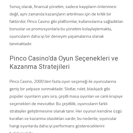
Sonuç olarak, finansal yönetim, sadece kayıpların önlenmesi
değil, aynı zamanda kazançların artırılması için de kritik bir
faktördür. Pinco Casino gibi platformlar, kullanıcılarına sağladıkları
bonuslar ve promosyonlarla bu yönetimi kolaylaştırmakta,
oyuncuların daha iyi bir deneyim yaşamalarına olanak
tanımaktadır.
Pinco Casino’da Oyun Seçenekleri ve
Kazanma Stratejileri
Pinco Casino, 2000’den fazla oyun seçeneği ile oyuncularına
geniş bir yelpaze sunmaktadır. Slotlar, rulet, blackjack gibi
popüler oyunların yanı sıra, çeşitli masa oyunları ve canlı krupiye
seçenekleri de mevcuttur. Bu çeşitlilik, oyuncuların farklı
stratejiler geliştirmesine olanak tanır. Her oyunun kendine özgü
kuralları ve kazanma olasılıkları vardır; bu nedenle, oyuncular
hangi oyunlarda daha iyi performans göstereceklerini