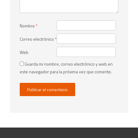
Nombre
*
Correo electrónico
*
Web
Guarda mi nombre, correo electrónico y web en
este navegador para la próxima vez que comente.