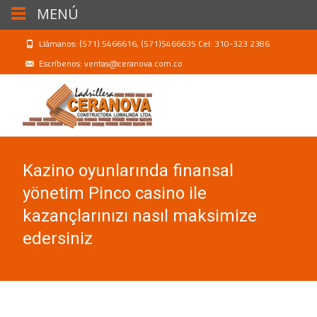
MENÚ
Llámanos: (571) 5466616, (571)5466635 Cel: 310-323 2386
Escríbenos: ventas@ceranova.com.co
Kazino oyunlarında finansal
yönetim Pinco casino ile
kazançlarınızı nasıl maksimize
edersiniz