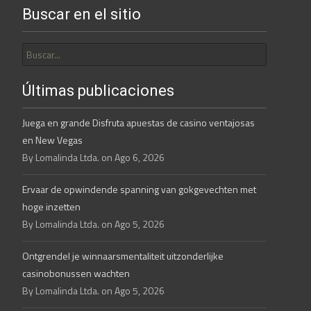
Buscar en el sitio
Buscar
por:
Últimas publicaciones
Juega en grande Disfruta apuestas de casino ventajosas
en New Vegas
By Lomalinda Ltda. on Ago 6, 2026
Ervaar de opwindende spanning van gokgevechten met
hoge inzetten
By Lomalinda Ltda. on Ago 5, 2026
Ontgrendel je winnaarsmentaliteit uitzonderlijke
casinobonussen wachten
By Lomalinda Ltda. on Ago 5, 2026