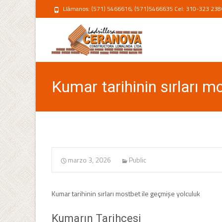
Llámanos: (571) 5466616, (571)5466635 Cel: 310-323 238
Kumar tarihinin sırları m
marzo 3, 2026
Public
Kumar tarihinin sırları mostbet ile geçmişe yolculuk
Kumarın Tarihçesi