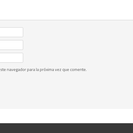
este navegador para la próxima vez que comente.