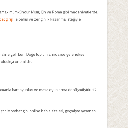
rastlamak mümkündür. Mısır, Çin ve Roma gibi medeniyetlerde,
et giriş
ile bahis ve zenginlik kazanma isteğiyle
e haline gelirken, Doğu toplumlarında ise geleneksel
 oldukça önemlidir.
, zamanla kart oyunları ve masa oyunlarına dönüşmüştür. 17.
ıştır. Mostbet gibi online bahis siteleri, geçmişte yaşanan