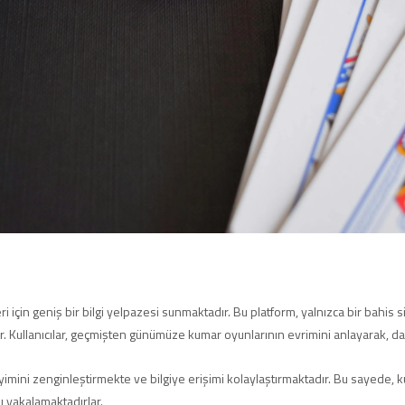
eri için geniş bir bilgi yelpazesi sunmaktadır. Bu platform, yalnızca bir bahi
r. Kullanıcılar, geçmişten günümüze kumar oyunlarının evrimini anlayarak, dah
eneyimini zenginleştirmekte ve bilgiye erişimi kolaylaştırmaktadır. Bu sayede
ı yakalamaktadırlar.