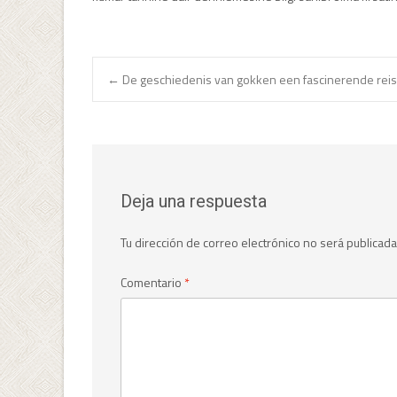
Navegación
←
De geschiedenis van gokken een fascinerende reis 
de
entradas
Deja una respuesta
Tu dirección de correo electrónico no será publicada
Comentario
*