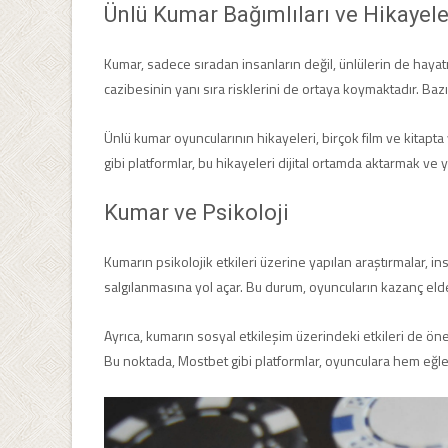
Ünlü Kumar Bağımlıları ve Hikayele
Kumar, sadece sıradan insanların değil, ünlülerin de hayatı
cazibesinin yanı sıra risklerini de ortaya koymaktadır. Baz
Ünlü kumar oyuncularının hikayeleri, birçok film ve kitap
gibi platformlar, bu hikayeleri dijital ortamda aktarmak ve
Kumar ve Psikoloji
Kumarın psikolojik etkileri üzerine yapılan araştırmalar, 
salgılanmasına yol açar. Bu durum, oyuncuların kazanç elde
Ayrıca, kumarın sosyal etkileşim üzerindeki etkileri de ön
Bu noktada, Mostbet gibi platformlar, oyunculara hem eğl