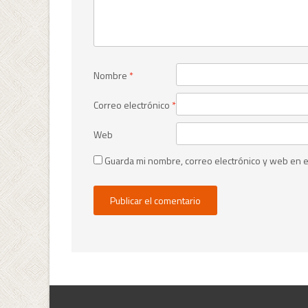
Nombre
*
Correo electrónico
*
Web
Guarda mi nombre, correo electrónico y web en 