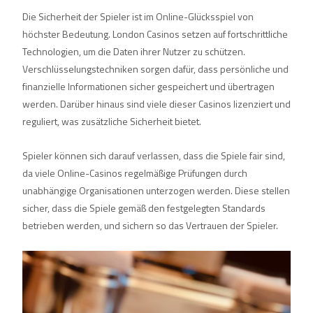
Die Sicherheit der Spieler ist im Online-Glücksspiel von
höchster Bedeutung. London Casinos setzen auf fortschrittliche
Technologien, um die Daten ihrer Nutzer zu schützen.
Verschlüsselungstechniken sorgen dafür, dass persönliche und
finanzielle Informationen sicher gespeichert und übertragen
werden. Darüber hinaus sind viele dieser Casinos lizenziert und
reguliert, was zusätzliche Sicherheit bietet.
Spieler können sich darauf verlassen, dass die Spiele fair sind,
da viele Online-Casinos regelmäßige Prüfungen durch
unabhängige Organisationen unterzogen werden. Diese stellen
sicher, dass die Spiele gemäß den festgelegten Standards
betrieben werden, und sichern so das Vertrauen der Spieler.