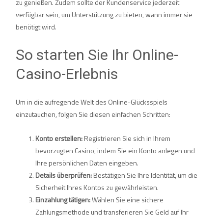
zu genießen. Zudem sollte der Kundenservice jederzeit
verfügbar sein, um Unterstützung zu bieten, wann immer sie
benötigt wird.
So starten Sie Ihr Online-
Casino-Erlebnis
Um in die aufregende Welt des Online-Glücksspiels
einzutauchen, folgen Sie diesen einfachen Schritten:
Konto erstellen:
Registrieren Sie sich in Ihrem
bevorzugten Casino, indem Sie ein Konto anlegen und
Ihre persönlichen Daten eingeben.
Details überprüfen:
Bestätigen Sie Ihre Identität, um die
Sicherheit Ihres Kontos zu gewährleisten.
Einzahlung tätigen:
Wählen Sie eine sichere
Zahlungsmethode und transferieren Sie Geld auf Ihr