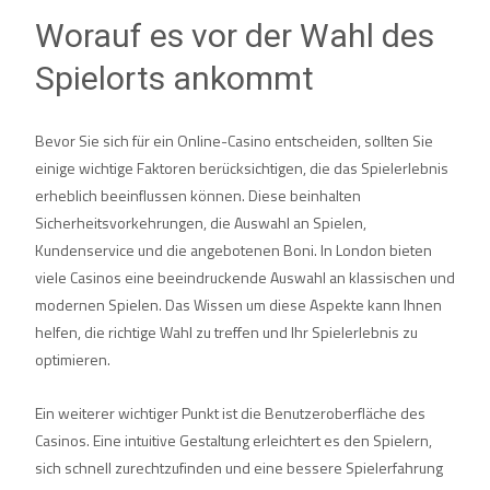
Worauf es vor der Wahl des
Spielorts ankommt
Bevor Sie sich für ein Online-Casino entscheiden, sollten Sie
einige wichtige Faktoren berücksichtigen, die das Spielerlebnis
erheblich beeinflussen können. Diese beinhalten
Sicherheitsvorkehrungen, die Auswahl an Spielen,
Kundenservice und die angebotenen Boni. In London bieten
viele Casinos eine beeindruckende Auswahl an klassischen und
modernen Spielen. Das Wissen um diese Aspekte kann Ihnen
helfen, die richtige Wahl zu treffen und Ihr Spielerlebnis zu
optimieren.
Ein weiterer wichtiger Punkt ist die Benutzeroberfläche des
Casinos. Eine intuitive Gestaltung erleichtert es den Spielern,
sich schnell zurechtzufinden und eine bessere Spielerfahrung