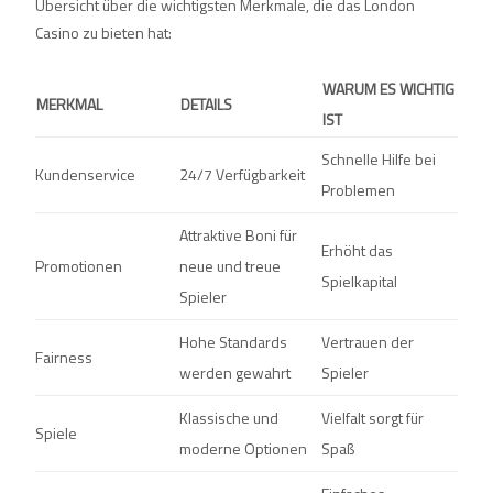
Übersicht über die wichtigsten Merkmale, die das London
Casino zu bieten hat:
WARUM ES WICHTIG
MERKMAL
DETAILS
IST
Schnelle Hilfe bei
Kundenservice
24/7 Verfügbarkeit
Problemen
Attraktive Boni für
Erhöht das
Promotionen
neue und treue
Spielkapital
Spieler
Hohe Standards
Vertrauen der
Fairness
werden gewahrt
Spieler
Klassische und
Vielfalt sorgt für
Spiele
moderne Optionen
Spaß