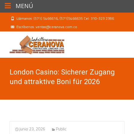
MENÚ
Llámanos: (571) 5466616, (571)5466635 Cel: 310-323 2386
Escríbenos: ventas@ceranova.com.co
London Casino: Sicherer Zugang
und attraktive Boni für 2026
junio 23, 2026
Public