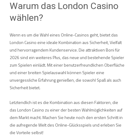
Warum das London Casino
wählen?
Wenn es um die Wahl eines Online-Casinos geht, bietet das
London Casino eine ideale Kombination aus Sicherheit, Vielfalt
und hervorragendem Kundenservice. Die attraktiven Boni für
2026 sind ein weiteres Plus, das neue und bestehende Spieler
zum Spielen einlädt. Mit einer benutzerfreundlichen Oberfläche
und einer breiten Spielauswahl können Spieler eine
unvergessliche Erfahrung genießen, die sowohl Spaß als auch
Sicherheit bietet.
Letztendlich ist es die Kombination aus diesen Faktoren, die
das London Casino zu einer der besten Wahlmöglichkeiten auf
dem Markt macht. Machen Sie heute noch den ersten Schritt in
die aufregende Welt des Online-Glücksspiels und erleben Sie
die Vorteile selbst!