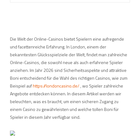
Die Welt der Online-Casinos bietet Spielern eine aufregende
und facettenreiche Erfahrung. In London, einem der
bekanntesten Glücksspielziele der Welt, findet man zahlreiche
Online-Casinos, die sowohl neue als auch erfahrene Spieler
anziehen. Im Jahr 2026 sind Sicherheitsaspekte und attraktive
Boni entscheidend für die Wahl des richtigen Casinos, wie zum
Beispiel auf
https://londoncasino.de/
, wo Spieler zahlreiche
Angebote entdecken können. In diesem Artikel werden wir
beleuchten, was es braucht, um einen sicheren Zugang zu
einem Casino zu gewährleisten und welche tollen Boni für
Spieler in diesem Jahr verfügbar sind.