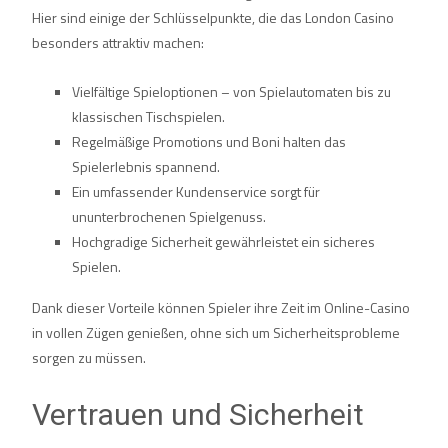
Hier sind einige der Schlüsselpunkte, die das London Casino
besonders attraktiv machen:
Vielfältige Spieloptionen – von Spielautomaten bis zu
klassischen Tischspielen.
Regelmäßige Promotions und Boni halten das
Spielerlebnis spannend.
Ein umfassender Kundenservice sorgt für
ununterbrochenen Spielgenuss.
Hochgradige Sicherheit gewährleistet ein sicheres
Spielen.
Dank dieser Vorteile können Spieler ihre Zeit im Online-Casino
in vollen Zügen genießen, ohne sich um Sicherheitsprobleme
sorgen zu müssen.
Vertrauen und Sicherheit