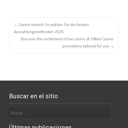
Navegación
←
Casino Ireland: So wählen Sie die besten
Auszahlungsmethoden 2026
Discover the excitement of live casino at 18Bet Casino:
de
promotions tailored for you
→
entradas
Buscar en el sitio
Buscar
por:
Últimas publicaciones