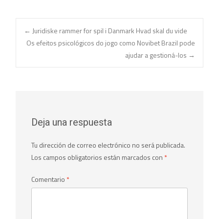
Navegación
←
Juridiske rammer for spil i Danmark Hvad skal du vide
Os efeitos psicológicos do jogo como Novibet Brazil pode
ajudar a gestioná-los
→
de
entradas
Deja una respuesta
Tu dirección de correo electrónico no será publicada.
Los campos obligatorios están marcados con
*
Comentario
*