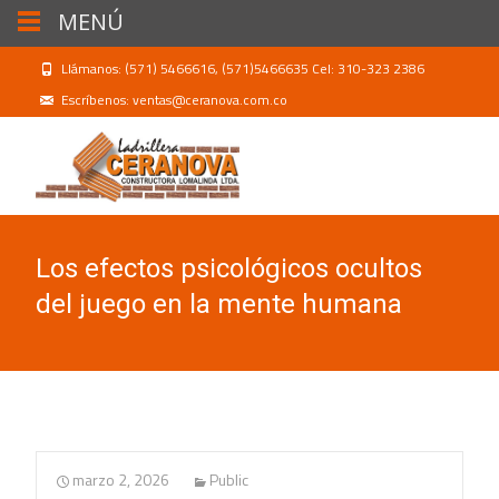
MENÚ
Llámanos: (571) 5466616, (571)5466635 Cel: 310-323 2386
Escríbenos: ventas@ceranova.com.co
Los efectos psicológicos ocultos
del juego en la mente humana
marzo 2, 2026
Public