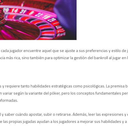
cada jugador encuentre aquel que se ajuste a sus preferencias y estilo de
ia más rica, sino también para optimizar la gestión del bankroll al jugar en 
 y requiere tanto habilidades estratégicas como psicológicas. La premisa b
 variar según la variante del póker, pero los conceptos fundamentales per
informadas.
ll y saber cuándo apostar, subir o retirarse. Además, leer las expresione
is de las propias jugadas ayudan a los jugadores a mejorar sus habilidades y 