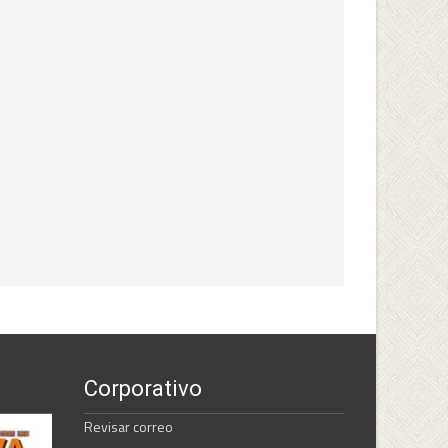
Corporativo
Revisar correo