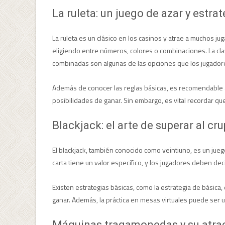
La ruleta: un juego de azar y estrat
La ruleta es un clásico en los casinos y atrae a muchos j
eligiendo entre números, colores o combinaciones. La clav
combinadas son algunas de las opciones que los jugador
Además de conocer las reglas básicas, es recomendable ap
posibilidades de ganar. Sin embargo, es vital recordar que
Blackjack: el arte de superar al cru
El blackjack, también conocido como veintiuno, es un jue
carta tiene un valor específico, y los jugadores deben de
Existen estrategias básicas, como la estrategia de básica
ganar. Además, la práctica en mesas virtuales puede ser 
Máquinas tragamonedas y su atra