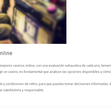
nline
 mejores casinos online, con una evaluación exhaustiva de cada uno, teni
legir un casino, es fundamental que analices las opciones disponibles y cómo
y condiciones de retiro, para que puedas tomar decisiones informadas. 
o satisfactoria y responsable.