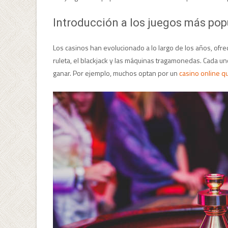
Introducción a los juegos más popu
Los casinos han evolucionado a lo largo de los años, ofr
ruleta, el blackjack y las máquinas tragamonedas. Cada u
ganar. Por ejemplo, muchos optan por un
casino online q