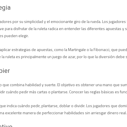
egia
ugadores por su simplicidad y el emocionante giro de la rueda. Los jugadore
e para disfrutar de la ruleta radica en entender las diferentes apuestas y 
es pueden elegir.
licar estrategias de apuestas, como la Martingale o la Fibonacci, que pued
 la ruleta es principalmente un juego de azar, por lo que la diversión debe s
pier
go que combina habilidad y suerte. El objetivo es obtener una mano que sume
cidir cuándo pedir más cartas o plantarse. Conocer las reglas básicas es fu
, que indica cuándo pedir, plantarse, doblar o dividir. Los jugadores que d
una excelente manera de perfeccionar habilidades sin arriesgar dinero real.
ctivo