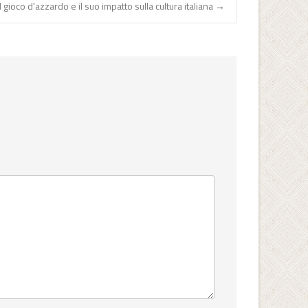
Il gioco d'azzardo e il suo impatto sulla cultura italiana
→