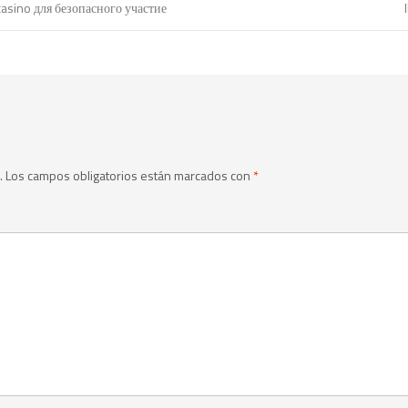
casino для безопасного участие
.
Los campos obligatorios están marcados con
*