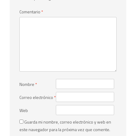
Comentario
*
Nombre
*
Correo electrónico
*
Web
Guarda mi nombre, correo electrónico y web en
este navegador para la próxima vez que comente.