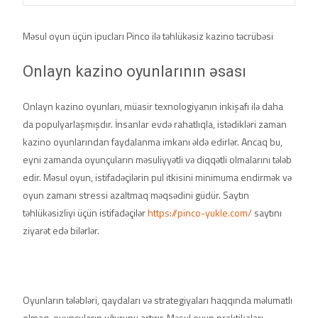
Məsul oyun üçün ipucları Pinco ilə təhlükəsiz kazino təcrübəsi
Onlayn kazino oyunlarının əsası
Onlayn kazino oyunları, müasir texnologiyanın inkişafı ilə daha
da populyarlaşmışdır. İnsanlar evdə rahatlıqla, istədikləri zaman
kazino oyunlarından faydalanma imkanı əldə edirlər. Ancaq bu,
eyni zamanda oyunçuların məsuliyyətli və diqqətli olmalarını tələb
edir. Məsul oyun, istifadəçilərin pul itkisini minimuma endirmək və
oyun zamanı stressi azaltmaq məqsədini güdür. Saytın
təhlükəsizliyi üçün istifadəçilər
https://pinco-yukle.com/
saytını
ziyarət edə bilərlər.
Oyunların tələbləri, qaydaları və strategiyaları haqqında məlumatlı
olmaq, oyunçuların uğurunu artırır. Məsul oyun praktikaları,