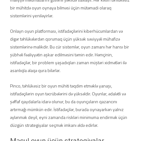
bir mühitdə oyun oynaya bilməsi üçün mütəmadi olaraq
sistemlərini yeniləyirlər.
Onlayn oyun platforması, istifadəçilərini kiberhücumlardan və
digər təhlükələrdən qorumaq üçün yüksək səviyyəli mühafizə
sistemlərinə malikdir. Bu cür sistemlər, oyun zamanı hər hansı bir
şübhəli fəaliyyətin aşkar edilməsini təmin edir. Həmçinin,
istifadəçilər, bir problem yaşadıqları zaman müştəri xidmətləri ilə
asanlıqla əlaqə qura bilərlər.
Pinco, təhlükəsiz bir oyun mühiti təqdim etməklə yanaşı,
istifadəçilərin oyun təcrübələrini də yüksəldir. Oyunlar, ədalətli və
şəffaf qaydalarla idarə olunur, bu da oyunçuların qazancını
artırmağı mümkün edir. İstifadəçilər, burada oynayarkən yalnız
əylənmək deyil, eyni zamanda riskləri minimuma endirmək üçün
düzgün strategiyalar seçmək imkanı əldə edirlər.
Məsul oyun üçün strategiyalar