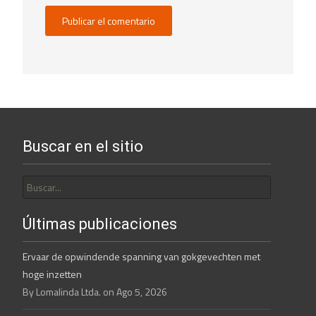
Buscar en el sitio
Buscar
por:
Últimas publicaciones
Ervaar de opwindende spanning van gokgevechten met
hoge inzetten
By Lomalinda Ltda. on Ago 5, 2026