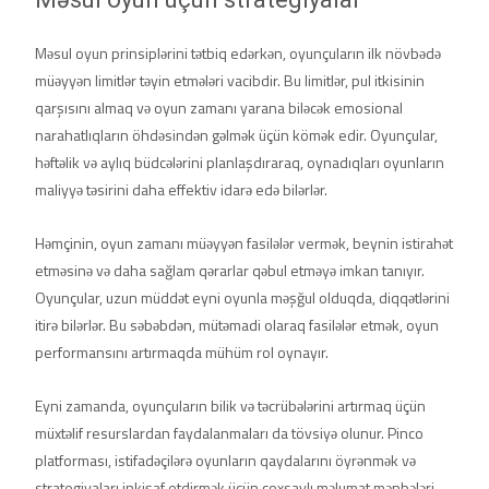
Məsul oyun prinsiplərini tətbiq edərkən, oyunçuların ilk növbədə
müəyyən limitlər təyin etmələri vacibdir. Bu limitlər, pul itkisinin
qarşısını almaq və oyun zamanı yarana biləcək emosional
narahatlıqların öhdəsindən gəlmək üçün kömək edir. Oyunçular,
həftəlik və aylıq büdcələrini planlaşdıraraq, oynadıqları oyunların
maliyyə təsirini daha effektiv idarə edə bilərlər.
Həmçinin, oyun zamanı müəyyən fasilələr vermək, beynin istirahət
etməsinə və daha sağlam qərarlar qəbul etməyə imkan tanıyır.
Oyunçular, uzun müddət eyni oyunla məşğul olduqda, diqqətlərini
itirə bilərlər. Bu səbəbdən, mütəmadi olaraq fasilələr etmək, oyun
performansını artırmaqda mühüm rol oynayır.
Eyni zamanda, oyunçuların bilik və təcrübələrini artırmaq üçün
müxtəlif resurslardan faydalanmaları da tövsiyə olunur. Pinco
platforması, istifadəçilərə oyunların qaydalarını öyrənmək və
strategiyaları inkişaf etdirmək üçün çoxsaylı məlumat mənbələri