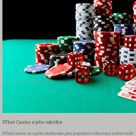
RTbet Casino a jeho nabídka
RTbet casino se rychle etablovalo jako populární volba mezi online hráči