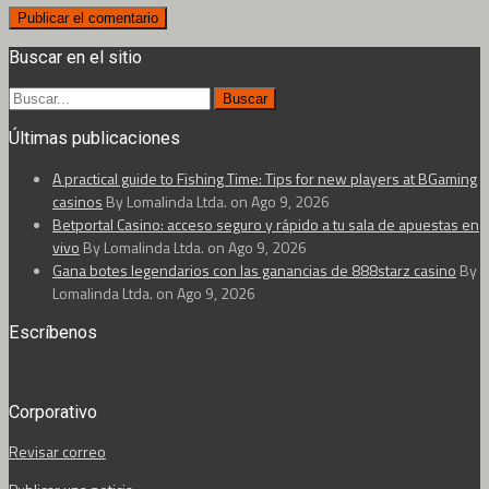
Buscar en el sitio
Buscar
por:
Últimas publicaciones
A practical guide to Fishing Time: Tips for new players at BGaming
casinos
By Lomalinda Ltda. on Ago 9, 2026
Betportal Casino: acceso seguro y rápido a tu sala de apuestas en
vivo
By Lomalinda Ltda. on Ago 9, 2026
Gana botes legendarios con las ganancias de 888starz casino
By
Lomalinda Ltda. on Ago 9, 2026
Escríbenos
Corporativo
Revisar correo