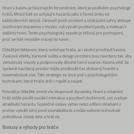
Hraní v kasinu je fascinujícím fenoménem, který je podložen psychologií
hráčů. Mnozí lidé se uchylují k hazardu jako k formě úniku od
každodenních stresů. Zároveň pocit vzrušení a očekávání výhry aktivuje
uvolňování dopaminu v mozku, což vytváří pozitivní pocity a motivaci k
dalšímu hraní. Tento psychologický aspekt je klíčový pro pochopení,
proč se lidé neustále vracejí do kasin.
Důležitým faktorem, který ovlivňuje hráče, je i okolní prostředí kasina.
Zvukové efekty, barevné světla a design prostoru jsou navrženy tak, aby
stimulovaly smysly a podporovaly dlouhé herní seance. Kasina vědí, že
správně navržený prostor může prodloužit čas strávený hraním a
maximalizovat zisk. Tato strategie se úzce pojí s psychologickými
technikami, které hráče drží v napětí a zaujetí.
Rovněž je důležité zmínit vliv skupinové dynamiky. Hraní s ostatními
hráči může posílit sociální interakce a pozitivní zkušenosti, což zvyšuje
atraktivitu hazardu. Společné oslavy výher nebo sdílení zklamání z
proher vytváří silný pocit sounáležitosti a může ovlivnit rozhodnutí
jednotlivce zůstat déle a hrát víc.
Bonusy a výhody pro hráče