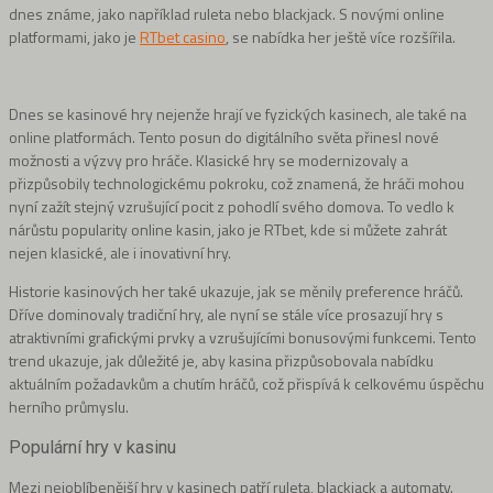
dnes známe, jako například ruleta nebo blackjack. S novými online
platformami, jako je
RTbet casino
, se nabídka her ještě více rozšířila.
Dnes se kasinové hry nejenže hrají ve fyzických kasinech, ale také na
online platformách. Tento posun do digitálního světa přinesl nové
možnosti a výzvy pro hráče. Klasické hry se modernizovaly a
přizpůsobily technologickému pokroku, což znamená, že hráči mohou
nyní zažít stejný vzrušující pocit z pohodlí svého domova. To vedlo k
nárůstu popularity online kasin, jako je RTbet, kde si můžete zahrát
nejen klasické, ale i inovativní hry.
Historie kasinových her také ukazuje, jak se měnily preference hráčů.
Dříve dominovaly tradiční hry, ale nyní se stále více prosazují hry s
atraktivními grafickými prvky a vzrušujícími bonusovými funkcemi. Tento
trend ukazuje, jak důležité je, aby kasina přizpůsobovala nabídku
aktuálním požadavkům a chutím hráčů, což přispívá k celkovému úspěchu
herního průmyslu.
Populární hry v kasinu
Mezi nejoblíbenější hry v kasinech patří ruleta, blackjack a automaty.