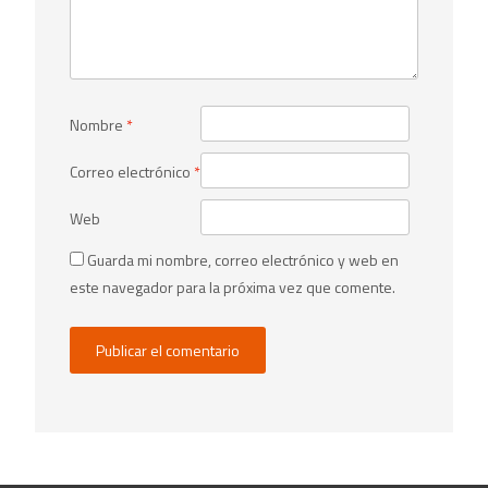
Nombre
*
Correo electrónico
*
Web
Guarda mi nombre, correo electrónico y web en
este navegador para la próxima vez que comente.