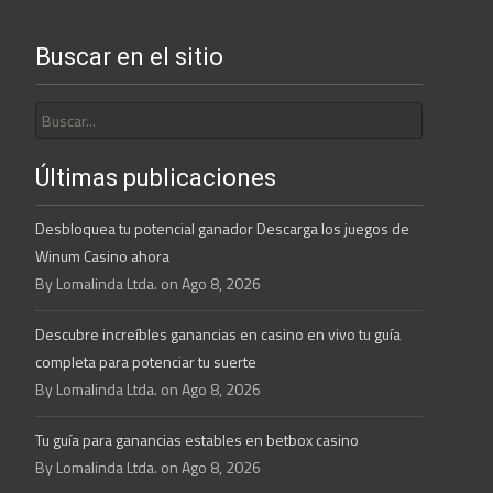
Buscar en el sitio
Buscar
por:
Últimas publicaciones
Desbloquea tu potencial ganador Descarga los juegos de
Winum Casino ahora
By Lomalinda Ltda. on Ago 8, 2026
Descubre increíbles ganancias en casino en vivo tu guía
completa para potenciar tu suerte
By Lomalinda Ltda. on Ago 8, 2026
Tu guía para ganancias estables en betbox casino
By Lomalinda Ltda. on Ago 8, 2026