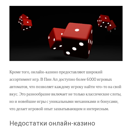
Кроме того, онлайн-казино предоставляют широкий
ассортимент игр. В Пин Ап доступно более 6000 игровых
автоматов, что позволяет каждому игроку найти что-то на свой
вкус. Это разнообразие включает не только классические слоты,
но и новейшие игры с уникальными механиками и бонусами,
что делает игровой опыт захватывающим и интересным.
Недостатки онлайн-казино