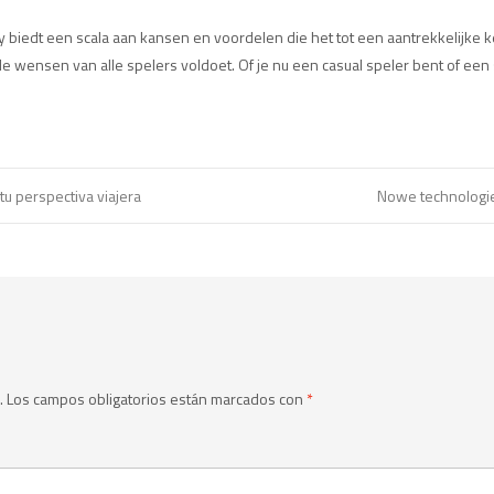
tory biedt een scala aan kansen en voordelen die het tot een aantrekkelijke
 de wensen van alle spelers voldoet. Of je nu een casual speler bent of een
tu perspectiva viajera
Nowe technologie
.
Los campos obligatorios están marcados con
*