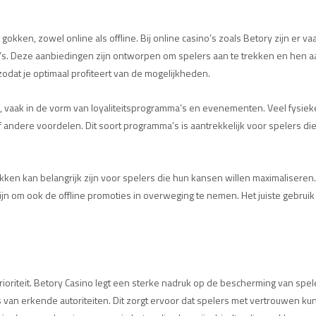
gokken, zowel online als offline. Bij online casino’s zoals Betory zijn er 
’s. Deze aanbiedingen zijn ontworpen om spelers aan te trekken en hen aa
dat je optimaal profiteert van de mogelijkheden.
, vaak in de vorm van loyaliteitsprogramma’s en evenementen. Veel fysiek
andere voordelen. Dit soort programma’s is aantrekkelijk voor spelers die
ken kan belangrijk zijn voor spelers die hun kansen willen maximaliseren. 
n om ook de offline promoties in overweging te nemen. Het juiste gebru
opprioriteit. Betory Casino legt een sterke nadruk op de bescherming van sp
s van erkende autoriteiten. Dit zorgt ervoor dat spelers met vertrouwen k