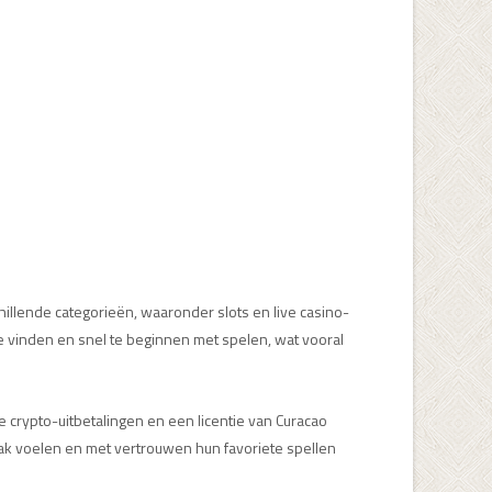
hillende categorieën, waaronder slots en live casino-
e vinden en snel te beginnen met spelen, wat vooral
 crypto-uitbetalingen en een licentie van Curacao
mak voelen en met vertrouwen hun favoriete spellen