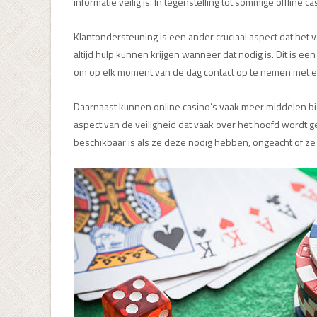
informatie veilig is. In tegenstelling tot sommige offline
Klantondersteuning is een ander cruciaal aspect dat het
altijd hulp kunnen krijgen wanneer dat nodig is. Dit is ee
om op elk moment van de dag contact op te nemen met e
Daarnaast kunnen online casino’s vaak meer middelen bied
aspect van de veiligheid dat vaak over het hoofd wordt ge
beschikbaar is als ze deze nodig hebben, ongeacht of ze o