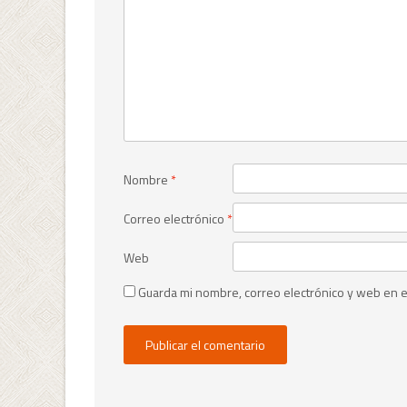
Nombre
*
Correo electrónico
*
Web
Guarda mi nombre, correo electrónico y web en 