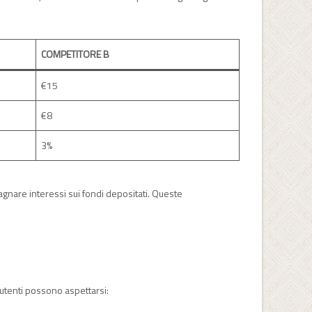
COMPETITORE B
€15
€8
3%
gnare interessi sui fondi depositati. Queste
 utenti possono aspettarsi: