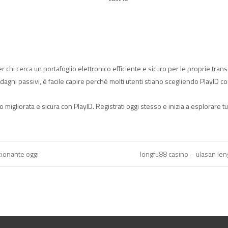
 chi cerca un portafoglio elettronico efficiente e sicuro per le proprie transaz
adagni passivi, è facile capire perché molti utenti stiano scegliendo PlayID 
migliorata e sicura con PlayID. Registrati oggi stesso e inizia a esplorare tut
zionante oggi
longfu88 casino – ulasan le