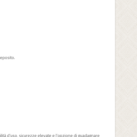
deposito.
acilità d’uso, sicurezze elevate e l’opzione di guadagnare