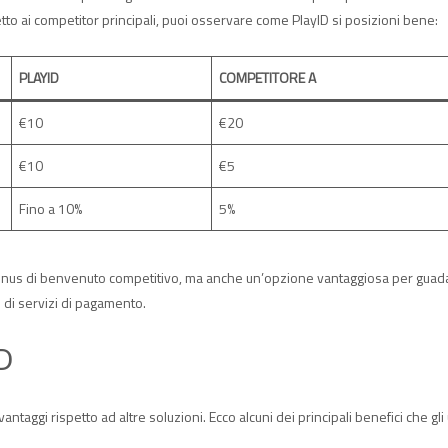
petto ai competitor principali, puoi osservare come PlayID si posizioni bene:
PLAYID
COMPETITORE A
€10
€20
€10
€5
Fino a 10%
5%
bonus di benvenuto competitivo, ma anche un’opzione vantaggiosa per guada
i di servizi di pagamento.
ID
aggi rispetto ad altre soluzioni. Ecco alcuni dei principali benefici che gli