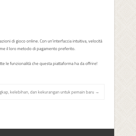
ioni di gioco online. Con un’interfaccia intuitiva, velocità
come il loro metodo di pagamento preferito.
te le funzionalità che questa piattaforma ha da offrire!
ngkap, kelebihan, dan kekurangan untuk pemain baru
→