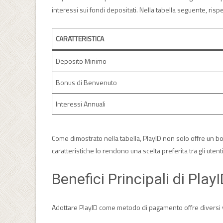
interessi sui fondi depositati. Nella tabella seguente, ris
CARATTERISTICA
Deposito Minimo
Bonus di Benvenuto
Interessi Annuali
Come dimostrato nella tabella, PlayID non solo offre un 
caratteristiche lo rendono una scelta preferita tra gli utent
Benefici Principali di Play
Adottare PlayID come metodo di pagamento offre diversi vant