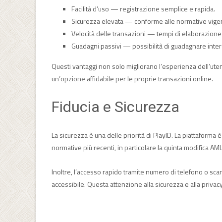
Facilità d’uso — registrazione semplice e rapida.
Sicurezza elevata — conforme alle normative vigen
Velocità delle transazioni — tempi di elaborazione r
Guadagni passivi — possibilità di guadagnare intere
Questi vantaggi non solo migliorano l’esperienza dell’ute
un’opzione affidabile per le proprie transazioni online.
Fiducia e Sicurezza
La sicurezza è una delle priorità di PlayID. La piattaforma 
normative più recenti, in particolare la quinta modifica AML
Inoltre, l’accesso rapido tramite numero di telefono o scan
accessibile. Questa attenzione alla sicurezza e alla priva