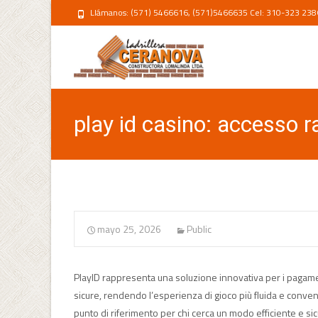
Llámanos: (571) 5466616, (571)5466635 Cel: 310-323 238
play id casino: accesso r
mayo 25, 2026
Public
PlayID rappresenta una soluzione innovativa per i pagament
sicure, rendendo l’esperienza di gioco più fluida e conven
punto di riferimento per chi cerca un modo efficiente e si