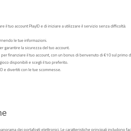
il tuo account PlayID e di iniziare a utilizzare il servizio senza difficoltà:
 fornendo le tue informazioni.
er garantire la sicurezza del tuo account.
per finanziare il tuo account, con un bonus di benvenuto di €10 sul primo 
ioco disponibili e scegli il tuo preferito.
yID e divertiti con le tue scommesse.
he
panorama dei portafogli elettronici. Le caratteristiche principali includono f