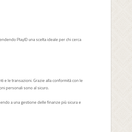
rendendo PlayID una scelta ideale per chi cerca
ti e le transazioni. Grazie alla conformità con le
ioni personali sono al sicuro.
buendo a una gestione delle finanze più sicura e