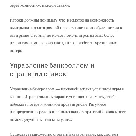
берет комиссию с каждой ставки.
Игроки должны понимать, что, несмотря на возможность
выигрыша, в долгосрочной перспективе казино будет всегда в
выигрыше. Это знание может помочь игрокам быть более
реалистичными в своих ожиданиях и избегать чрезмерных
потерь.
Управление банкроллом и
стратегии ставок
Управление банкроллом — ключевой аспект успешной игры в
казино. Игроки должны заранее установить лимиты, чтобы
избежать потерь и минимизировать риски. Разумное
распределение средств и использование стратегий ставок могут
помочь улучшить шансы на успех.
Существует множество стратегий ставок, таких как система