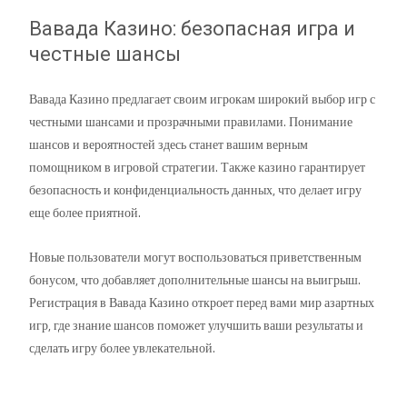
Вавада Казино: безопасная игра и
честные шансы
Вавада Казино предлагает своим игрокам широкий выбор игр с
честными шансами и прозрачными правилами. Понимание
шансов и вероятностей здесь станет вашим верным
помощником в игровой стратегии. Также казино гарантирует
безопасность и конфиденциальность данных, что делает игру
еще более приятной.
Новые пользователи могут воспользоваться приветственным
бонусом, что добавляет дополнительные шансы на выигрыш.
Регистрация в Вавада Казино откроет перед вами мир азартных
игр, где знание шансов поможет улучшить ваши результаты и
сделать игру более увлекательной.