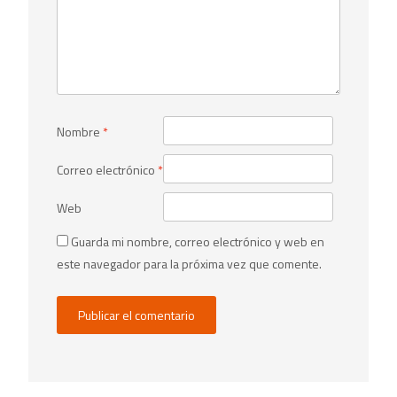
Nombre
*
Correo electrónico
*
Web
Guarda mi nombre, correo electrónico y web en
este navegador para la próxima vez que comente.