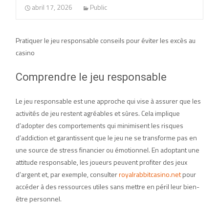
abril 17, 2026
Public
Pratiquer le jeu responsable conseils pour éviter les excès au
casino
Comprendre le jeu responsable
Le jeu responsable est une approche qui vise à assurer que les
activités de jeu restent agréables et sûres. Cela implique
d’adopter des comportements qui minimisent les risques
d’addiction et garantissent que le jeu ne se transforme pas en
une source de stress financier ou émotionnel. En adoptant une
attitude responsable, les joueurs peuvent profiter des jeux
d’argent et, par exemple, consulter
royalrabbitcasino.net
pour
accéder à des ressources utiles sans mettre en péril leur bien-
être personnel.