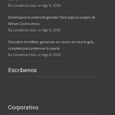
By Lomalinda Ltda. on Ago 9, 2026
Desbloquea tu potencial ganador Descarga los juegos de
Winum Casino ahora
By Lomalinda Ltda. on Ago 8, 2026
Descubre increíbles ganancias en casino en vivo tu guía
completa para potenciar tu suerte
By Lomalinda Ltda. on Ago 8, 2026
Escríbenos
Corporativo