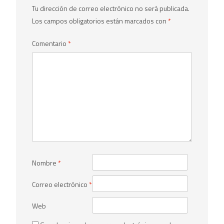
Tu dirección de correo electrónico no será publicada.
Los campos obligatorios están marcados con
*
Comentario
*
Nombre
*
Correo electrónico
*
Web