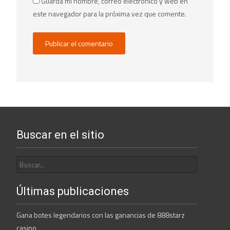
Guarda mi nombre, correo electrónico y web en
este navegador para la próxima vez que comente.
Buscar en el sitio
Buscar
por:
Últimas publicaciones
Gana botes legendarios con las ganancias de 888starz
casino