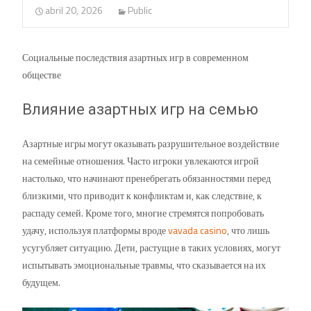
abril 20, 2026
Public
Социальные последствия азартных игр в современном
обществе
Влияние азартных игр на семью
Азартные игры могут оказывать разрушительное воздействие
на семейные отношения. Часто игроки увлекаются игрой
настолько, что начинают пренебрегать обязанностями перед
близкими, что приводит к конфликтам и, как следствие, к
распаду семей. Кроме того, многие стремятся попробовать
удачу, используя платформы вроде
vavada casino
, что лишь
усугубляет ситуацию. Дети, растущие в таких условиях, могут
испытывать эмоциональные травмы, что сказывается на их
будущем.