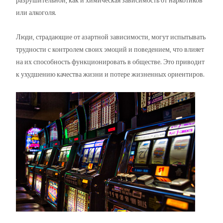
или алкоголя.
Люди, страдающие от азартной зависимости, могут испытывать
трудности с контролем своих эмоций и поведением, что влияет
на их способность функционировать в обществе. Это приводит
к ухудшению качества жизни и потере жизненных ориентиров.