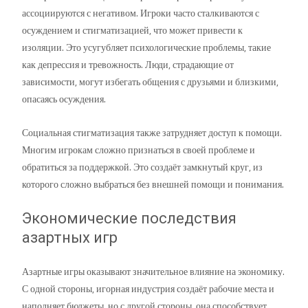
ассоциируются с негативом. Игроки часто сталкиваются с
осуждением и стигматизацией, что может привести к
изоляции. Это усугубляет психологические проблемы, такие
как депрессия и тревожность. Люди, страдающие от
зависимости, могут избегать общения с друзьями и близкими,
опасаясь осуждения.
Социальная стигматизация также затрудняет доступ к помощи.
Многим игрокам сложно признаться в своей проблеме и
обратиться за поддержкой. Это создаёт замкнутый круг, из
которого сложно выбраться без внешней помощи и понимания.
Экономические последствия
азартных игр
Азартные игры оказывают значительное влияние на экономику.
С одной стороны, игорная индустрия создаёт рабочие места и
наполняет бюджеты, но с другой стороны, она способствует