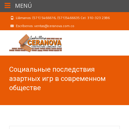
MENÚ
Llámanos: (571) 5466616, (571)5466635 Cel: 310-323 2386
Escríbenos: ventas@ceranova.com.co
Социальные последствия
азартных игр в современном
обществе