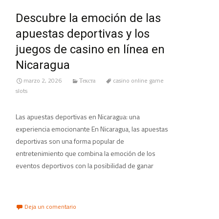
Descubre la emoción de las
apuestas deportivas y los
juegos de casino en línea en
Nicaragua
marzo 2, 2026
Текста
casino online game
slots
Las apuestas deportivas en Nicaragua: una
experiencia emocionante En Nicaragua, las apuestas
deportivas son una forma popular de
entretenimiento que combina la emoción de los
eventos deportivos con la posibilidad de ganar
Leer más…
Deja un comentario