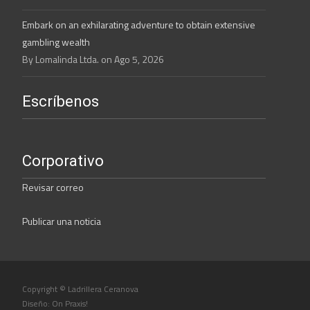
Embark on an exhilarating adventure to obtain extensive
gambling wealth
By Lomalinda Ltda. on Ago 5, 2026
Escríbenos
Corporativo
Revisar correo
Publicar una noticia
Copyright © Ladrillera Ceranova
Diseño: On Praxis!