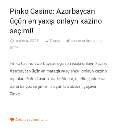
Pinko Casino: Azərbaycan
üçün ən yaxşı onlayn kazino
seçimi!
marzo 4, 2026
Текста
casino online pinco
game
Pinko Casino: Azərbaycan üçün ən yaxşı onlayn kazino
Azərbaycan üçün ən maraqlı və əyləncəli onlayn kazino
oyunları Pinko Casino-dadır. Slotlar, ruletka, poker və
daha bir çox seçimlər ilə oyun təcrübəsini yaşayın.
Pinko
Leer más…
Deja un comentario