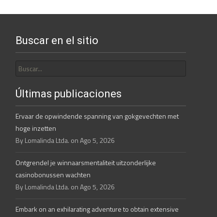
Buscar en el sitio
Buscar
por:
Últimas publicaciones
Ervaar de opwindende spanning van gokgevechten met
hoge inzetten
By Lomalinda Ltda. on Ago 5, 2026
Ontgrendel je winnaarsmentaliteit uitzonderlijke
casinobonussen wachten
By Lomalinda Ltda. on Ago 5, 2026
Embark on an exhilarating adventure to obtain extensive