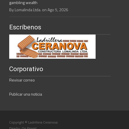
gambling wealth
By Lomalinda Ltda. on Ago 5, 2026
Escríbenos
Corporativo
Revisar correo
Publicar una noticia
Copyright © Ladrillera Ceranova
Diseño: On Praxis!