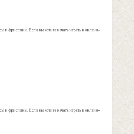
сы и фриспины. Если вы хотите начать играть в онлайн-
сы и фриспины. Если вы хотите начать играть в онлайн-