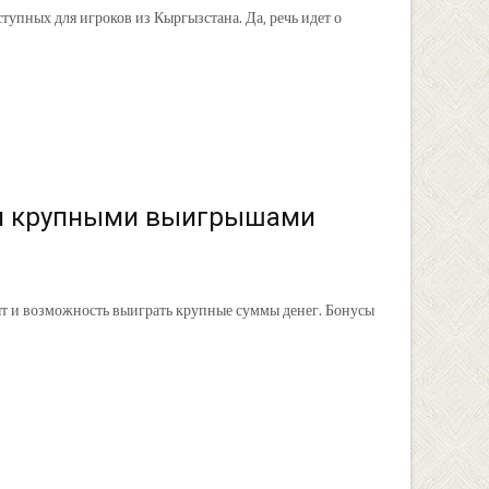
тупных для игроков из Кыргызстана. Да, речь идет о
м и крупными выигрышами
ыт и возможность выиграть крупные суммы денег. Бонусы