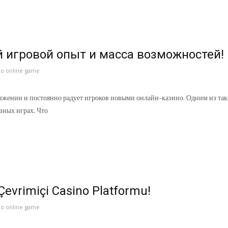
й игровой опыт и масса возможностей!
co online game
ижении и постоянно радует игроков новыми онлайн-казино. Одним из таки
зных играх. Что
i Çevrimiçi Casino Platformu!
co online game