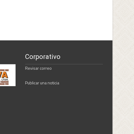
Corporativo
Revisar correo
Publicar una noticia