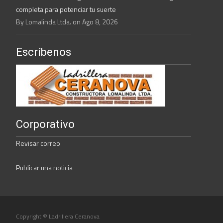
completa para potenciar tu suerte
By Lomalinda Ltda. on Ago 8, 2026
Escríbenos
Corporativo
Revisar correo
Publicar una noticia
Copyright © Ladrillera Ceranova