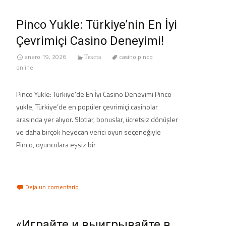
Pinco Yukle: Türkiye’nin En İyi
Çevrimiçi Casino Deneyimi!
enero 19, 2026
Текста
casino pinco
online
Pinco Yukle: Türkiye’de En İyi Casino Deneyimi Pinco
yukle, Türkiye’de en popüler çevrimiçi casinolar
arasında yer alıyor. Slotlar, bonuslar, ücretsiz dönüşler
ve daha birçok heyecan verici oyun seçeneğiyle
Pinco, oyunculara eşsiz bir
Leer más…
Deja un comentario
«Играйте и выигрывайте в