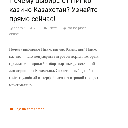
Почему выбирают Пинко
казино Казахстан? Узнайте
прямо сейчас!
enero 15, 2026
Текста
casino pinco
online
Почему выбирают Пинко казино Казахстан? Пинко
казино — это популярный игровой портал, который
предлагает широкий выбор азартных развлечений
для игроков из Казахстана. Современный дизайн
сайта и удобный интерфейс делают игровой процесс
максимально
Leer más…
Deja un comentario