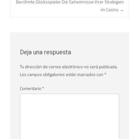
Berühmte Glücksspieler Die Geheimnisse ihrer Strategien
de
im Casino
→
entradas
Deja una respuesta
Tu dirección de correo electrónico no será publicada.
Los campos obligatorios están marcados con
*
Comentario
*