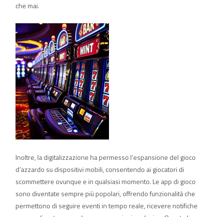
che mai.
Inoltre, la digitalizzazione ha permesso l’espansione del gioco
d’azzardo su dispositivi mobili, consentendo ai giocatori di
scommettere ovunque e in qualsiasi momento. Le app di gioco
sono diventate sempre più popolari, offrendo funzionalità che
permettono di seguire eventi in tempo reale, ricevere notifiche