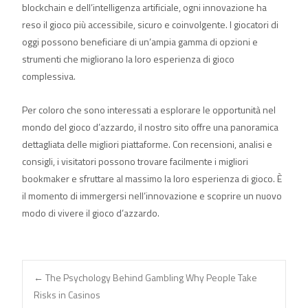
blockchain e dell’intelligenza artificiale, ogni innovazione ha
reso il gioco più accessibile, sicuro e coinvolgente. I giocatori di
oggi possono beneficiare di un’ampia gamma di opzioni e
strumenti che migliorano la loro esperienza di gioco
complessiva.
Per coloro che sono interessati a esplorare le opportunità nel
mondo del gioco d’azzardo, il nostro sito offre una panoramica
dettagliata delle migliori piattaforme. Con recensioni, analisi e
consigli, i visitatori possono trovare facilmente i migliori
bookmaker e sfruttare al massimo la loro esperienza di gioco. È
il momento di immergersi nell’innovazione e scoprire un nuovo
modo di vivere il gioco d’azzardo.
Navegación
←
The Psychology Behind Gambling Why People Take
Risks in Casinos