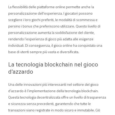
La flessibilità delle piattaforme online permette anche la
personalizzazione dell’esperienza. I giocatori possono
scegliere i loro giochi preferiti, le modalità di scommessa e
persino i bonus che preferiscono utilizzare. Questo livello di
personalizzazione aumenta la soddisfazione del cliente,
rendendo l’esperienza di gioco più adatta alle esigenze
individuali. Di conseguenza, il gioco online ha conquistato una
base di utenti sempre più vasta e diversificata.
La tecnologia blockchain nel gioco
d’azzardo
Una delle innovazioni più interessanti nel settore del gioco
d’azzardo è l’implementazione della tecnologia blockchain.
Questa tecnologia decentralizzata offre un livello di trasparenza
e sicurezza senza precedenti, garantendo che tutte le
transazioni siano registrate in modo sicuro e immutabile. Ciò