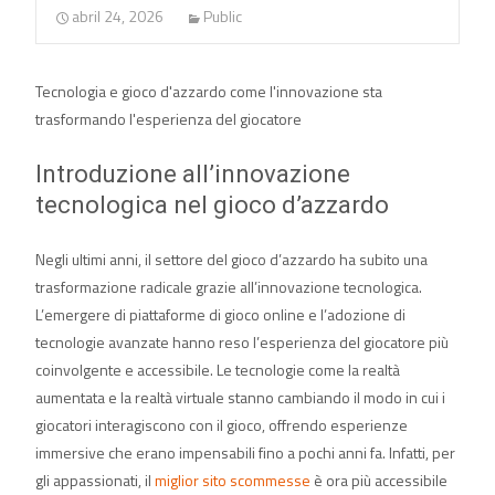
abril 24, 2026
Public
Tecnologia e gioco d'azzardo come l'innovazione sta
trasformando l'esperienza del giocatore
Introduzione all’innovazione
tecnologica nel gioco d’azzardo
Negli ultimi anni, il settore del gioco d’azzardo ha subito una
trasformazione radicale grazie all’innovazione tecnologica.
L’emergere di piattaforme di gioco online e l’adozione di
tecnologie avanzate hanno reso l’esperienza del giocatore più
coinvolgente e accessibile. Le tecnologie come la realtà
aumentata e la realtà virtuale stanno cambiando il modo in cui i
giocatori interagiscono con il gioco, offrendo esperienze
immersive che erano impensabili fino a pochi anni fa. Infatti, per
gli appassionati, il
miglior sito scommesse
è ora più accessibile