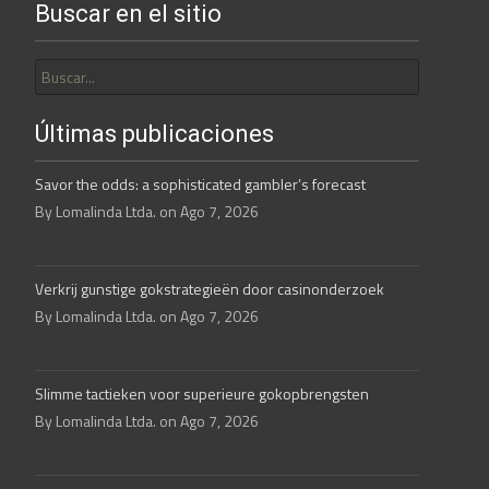
Buscar en el sitio
Buscar
por:
Últimas publicaciones
Savor the odds: a sophisticated gambler’s forecast
By Lomalinda Ltda. on Ago 7, 2026
Verkrij gunstige gokstrategieën door casinonderzoek
By Lomalinda Ltda. on Ago 7, 2026
Slimme tactieken voor superieure gokopbrengsten
By Lomalinda Ltda. on Ago 7, 2026