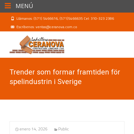
MENÚ
Llámanos: (571) 5466616, (571)5466635 Cel: 310-323 2386
Escríbenos: ventas@ceranova.com.co
Trender som formar framtiden för
spelindustrin i Sverige
enero 14, 2026
Public