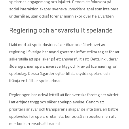
spelarnas engagemang och lojalitet. Genom att fokusera på
social interaktion skapar svenska utvecklare spel som inte bara
underhåller, utan också förenar människor över hela världen.
Reglering och ansvarsfullt spelande
I takt med att spelindustrin växer ökar också behovet av
reglering. I Sverige har myndigheterna infört strikta regler för att
säkerställa att spel sker på ett ansvarsfullt sätt. Detta inkluderar
åldersgränser, spelansvarsverktyg och krav på licensiering för
spelbolag. Dessa åtgärder syftar till att skydda spelare och
främja en hållbar spelmarknad.
Regleringen har också lett till att fler svenska företag ser värdet
i att erbjuda trygg och säker spelupplevelse. Genom att
prioritera ansvar och transparens skapar de inte bara en bättre
upplevelse för spelare, utan stärker också sin position i en allt
mer konkurrensutsatt bransch.