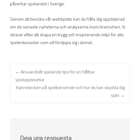
påverkar spelandet i Sverige.
Genom att besöka vår webbplats kan du hålla dig uppdaterad
om de senaste nyheterna och analyserna inom branschen. Vi
strävar efter att skapa en trygg och inspirerande miljö för alla
spelentusiaster som vill fördjupa sig i ämnet.
Navegación
←
Ansvarsfullt spelande tips för en hållbar
spelupplevelse
Kännetecken på spelberoende och hur du kan skydda dig
de
själv
→
entradas
Deja una respuesta