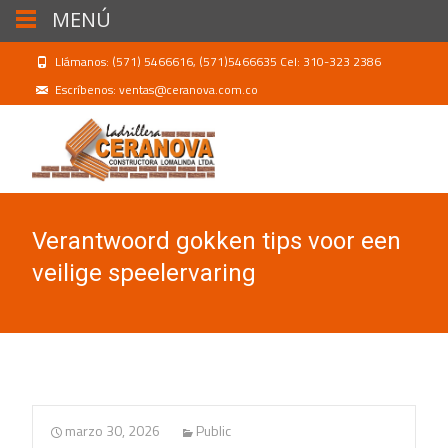
MENÚ
Llámanos: (571) 5466616, (571)5466635 Cel: 310-323 2386
Escríbenos: ventas@ceranova.com.co
Verantwoord gokken tips voor een
veilige speelervaring
marzo 30, 2026
Public