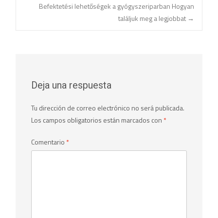
Navegación
Befektetési lehetőségek a gyógyszeriparban Hogyan
találjuk meg a legjobbat
→
de
entradas
Deja una respuesta
Tu dirección de correo electrónico no será publicada.
Los campos obligatorios están marcados con
*
Comentario
*