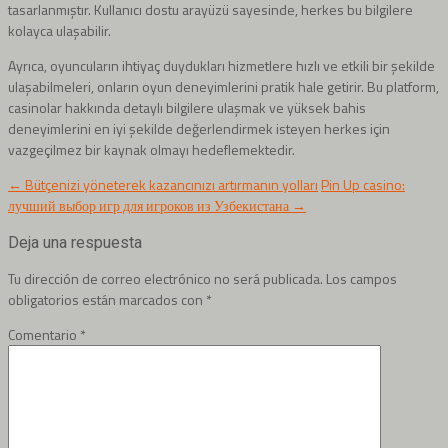
tasarlanmıştır. Kullanıcı dostu arayüzü sayesinde, herkes bu bilgilere
kolayca ulaşabilir.
Ayrıca, oyuncuların ihtiyaç duydukları hizmetlere hızlı ve etkili bir şekilde
ulaşabilmeleri, onların oyun deneyimlerini pratik hale getirir. Bu platform,
casinolar hakkında detaylı bilgilere ulaşmak ve yüksek bahis
deneyimlerini en iyi şekilde değerlendirmek isteyen herkes için
vazgeçilmez bir kaynak olmayı hedeflemektedir.
Navegación
←
Bütçenizi yöneterek kazancınızı artırmanın yolları
Pin Up casino:
лучший выбор игр для игроков из Узбекистана
→
de
entradas
Deja una respuesta
Tu dirección de correo electrónico no será publicada.
Los campos
obligatorios están marcados con
*
Comentario
*