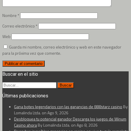
Nombre
*
Correo electrónico
*
Web
Guarda mi nombre, correo electrónico y web en este navegador
para la próxima vez que comente.
Buscar en el sitio
Buscar
por:
Últimas publicaciones
Gana botes legendarios con las ganancias de 888starz casino
By
Lomalinda Ltda. on Ago 9, 2026
Desbloquea tu potencial ganador Descarga los juegos de Winum
Casino ahora
By Lomalinda Ltda. on Ago 8, 2026