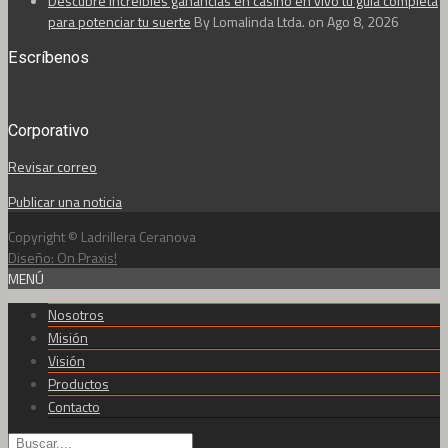
Descubre increíbles ganancias en casino en vivo tu guía completa
para potenciar tu suerte
By Lomalinda Ltda. on Ago 8, 2026
Escríbenos
Corporativo
Revisar correo
Publicar una noticia
Copyright © Ladrillera Ceranova
Diseño: On Praxis!
MENÚ
Nosotros
Misión
Visión
Productos
Contacto