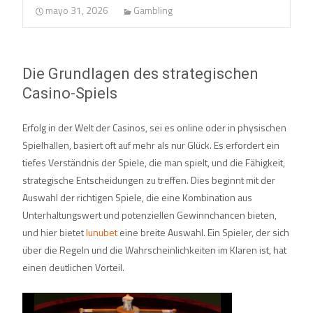
mayo 31, 2026
Gambling
Die Grundlagen des strategischen
Casino-Spiels
Erfolg in der Welt der Casinos, sei es online oder in physischen
Spielhallen, basiert oft auf mehr als nur Glück. Es erfordert ein
tiefes Verständnis der Spiele, die man spielt, und die Fähigkeit,
strategische Entscheidungen zu treffen. Dies beginnt mit der
Auswahl der richtigen Spiele, die eine Kombination aus
Unterhaltungswert und potenziellen Gewinnchancen bieten,
und hier bietet
lunubet
eine breite Auswahl. Ein Spieler, der sich
über die Regeln und die Wahrscheinlichkeiten im Klaren ist, hat
einen deutlichen Vorteil.