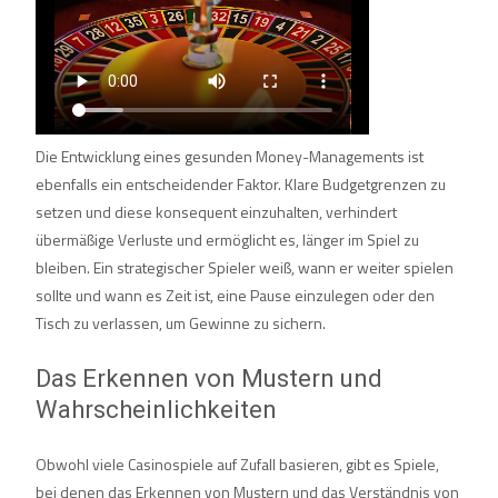
Die Entwicklung eines gesunden Money-Managements ist
ebenfalls ein entscheidender Faktor. Klare Budgetgrenzen zu
setzen und diese konsequent einzuhalten, verhindert
übermäßige Verluste und ermöglicht es, länger im Spiel zu
bleiben. Ein strategischer Spieler weiß, wann er weiter spielen
sollte und wann es Zeit ist, eine Pause einzulegen oder den
Tisch zu verlassen, um Gewinne zu sichern.
Das Erkennen von Mustern und
Wahrscheinlichkeiten
Obwohl viele Casinospiele auf Zufall basieren, gibt es Spiele,
bei denen das Erkennen von Mustern und das Verständnis von