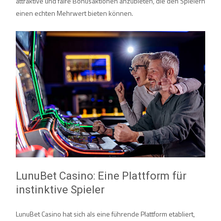
attraktive und faire Bonusaktionen anzubieten, die den Spielern
einen echten Mehrwert bieten können.
LunuBet Casino: Eine Plattform für
instinktive Spieler
LunuBet Casino hat sich als eine führende Plattform etabliert,