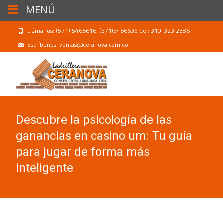
MENÚ
Llámanos: (571) 5466616, (571)5466635 Cel: 310-323 2386
Escríbenos: ventas@ceranova.com.co
Descubre la psicología de las
ganancias en casino um: Tu guía
para jugar de forma más
inteligente