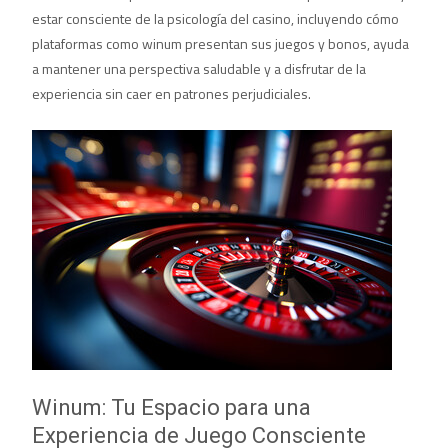
estar consciente de la psicología del casino, incluyendo cómo
plataformas como winum presentan sus juegos y bonos, ayuda
a mantener una perspectiva saludable y a disfrutar de la
experiencia sin caer en patrones perjudiciales.
Winum: Tu Espacio para una
Experiencia de Juego Consciente