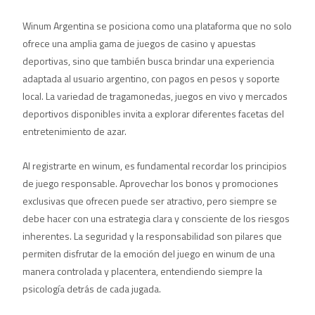
Winum Argentina se posiciona como una plataforma que no solo
ofrece una amplia gama de juegos de casino y apuestas
deportivas, sino que también busca brindar una experiencia
adaptada al usuario argentino, con pagos en pesos y soporte
local. La variedad de tragamonedas, juegos en vivo y mercados
deportivos disponibles invita a explorar diferentes facetas del
entretenimiento de azar.
Al registrarte en winum, es fundamental recordar los principios
de juego responsable. Aprovechar los bonos y promociones
exclusivas que ofrecen puede ser atractivo, pero siempre se
debe hacer con una estrategia clara y consciente de los riesgos
inherentes. La seguridad y la responsabilidad son pilares que
permiten disfrutar de la emoción del juego en winum de una
manera controlada y placentera, entendiendo siempre la
psicología detrás de cada jugada.