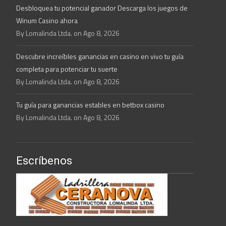
Desbloquea tu potencial ganador Descarga los juegos de
Winum Casino ahora
By Lomalinda Ltda. on Ago 8, 2026
Descubre increíbles ganancias en casino en vivo tu guía
completa para potenciar tu suerte
By Lomalinda Ltda. on Ago 8, 2026
Tu guía para ganancias estables en betbox casino
By Lomalinda Ltda. on Ago 8, 2026
Escríbenos