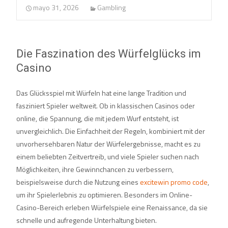
mayo 31, 2026
Gambling
Die Faszination des Würfelglücks im
Casino
Das Glücksspiel mit Würfeln hat eine lange Tradition und
fasziniert Spieler weltweit. Ob in klassischen Casinos oder
online, die Spannung, die mit jedem Wurf entsteht, ist
unvergleichlich. Die Einfachheit der Regeln, kombiniert mit der
unvorhersehbaren Natur der Würfelergebnisse, macht es zu
einem beliebten Zeitvertreib, und viele Spieler suchen nach
Möglichkeiten, ihre Gewinnchancen zu verbessern,
beispielsweise durch die Nutzung eines
excitewin promo code
,
um ihr Spielerlebnis zu optimieren. Besonders im Online-
Casino-Bereich erleben Würfelspiele eine Renaissance, da sie
schnelle und aufregende Unterhaltung bieten.