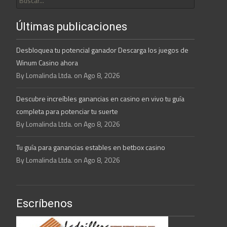
por:
Últimas publicaciones
Desbloquea tu potencial ganador Descarga los juegos de
Winum Casino ahora
By Lomalinda Ltda. on Ago 8, 2026
Descubre increíbles ganancias en casino en vivo tu guía
completa para potenciar tu suerte
By Lomalinda Ltda. on Ago 8, 2026
Tu guía para ganancias estables en betbox casino
By Lomalinda Ltda. on Ago 8, 2026
Escríbenos