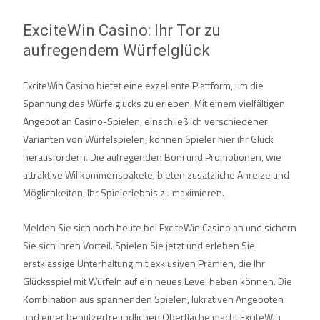
ExciteWin Casino: Ihr Tor zu
aufregendem Würfelglück
ExciteWin Casino bietet eine exzellente Plattform, um die
Spannung des Würfelglücks zu erleben. Mit einem vielfältigen
Angebot an Casino-Spielen, einschließlich verschiedener
Varianten von Würfelspielen, können Spieler hier ihr Glück
herausfordern. Die aufregenden Boni und Promotionen, wie
attraktive Willkommenspakete, bieten zusätzliche Anreize und
Möglichkeiten, Ihr Spielerlebnis zu maximieren.
Melden Sie sich noch heute bei ExciteWin Casino an und sichern
Sie sich Ihren Vorteil. Spielen Sie jetzt und erleben Sie
erstklassige Unterhaltung mit exklusiven Prämien, die Ihr
Glücksspiel mit Würfeln auf ein neues Level heben können. Die
Kombination aus spannenden Spielen, lukrativen Angeboten
und einer benutzerfreundlichen Oberfläche macht ExciteWin