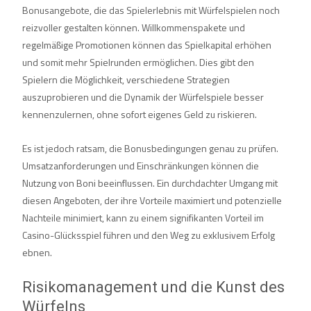
Bonusangebote, die das Spielerlebnis mit Würfelspielen noch
reizvoller gestalten können. Willkommenspakete und
regelmäßige Promotionen können das Spielkapital erhöhen
und somit mehr Spielrunden ermöglichen. Dies gibt den
Spielern die Möglichkeit, verschiedene Strategien
auszuprobieren und die Dynamik der Würfelspiele besser
kennenzulernen, ohne sofort eigenes Geld zu riskieren.
Es ist jedoch ratsam, die Bonusbedingungen genau zu prüfen.
Umsatzanforderungen und Einschränkungen können die
Nutzung von Boni beeinflussen. Ein durchdachter Umgang mit
diesen Angeboten, der ihre Vorteile maximiert und potenzielle
Nachteile minimiert, kann zu einem signifikanten Vorteil im
Casino-Glücksspiel führen und den Weg zu exklusivem Erfolg
ebnen.
Risikomanagement und die Kunst des
Würfelns