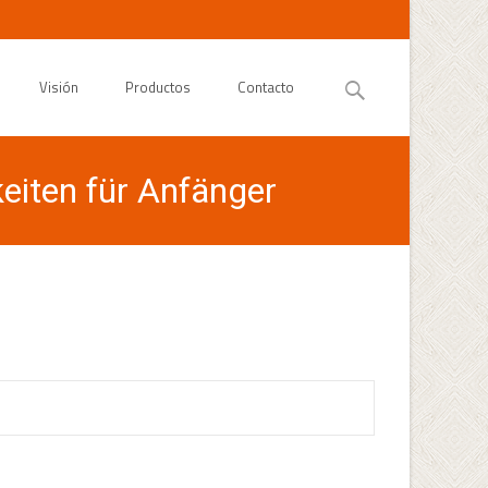
Buscar
Visión
Productos
Contacto
por:
eiten für Anfänger