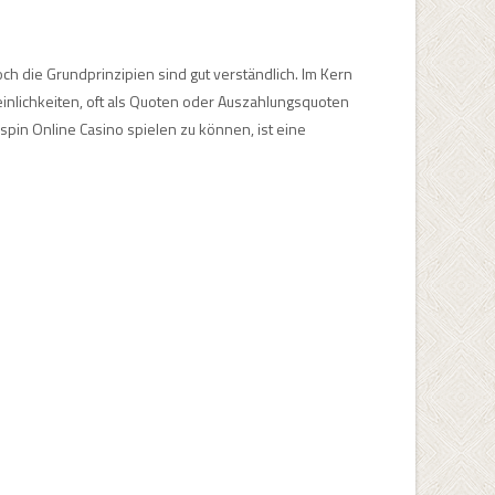
h die Grundprinzipien sind gut verständlich. Im Kern
einlichkeiten, oft als Quoten oder Auszahlungsquoten
pin Online Casino spielen zu können, ist eine