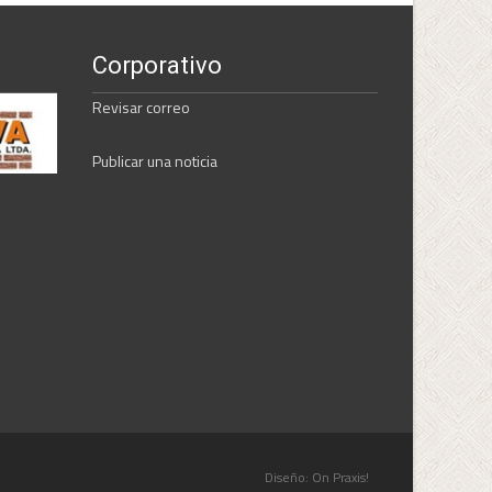
Corporativo
Revisar correo
Publicar una noticia
Diseño: On Praxis!