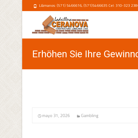
Llámanos: (571) 5466616, (571)5466635 Cel: 310-323 238
Erhöhen Sie Ihre Gewinn
erklärt
mayo 31, 2026
Gambling