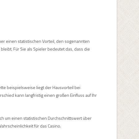
er einen statistischen Vorteil, den sogenannten
 bleibt. Für Sie als Spieler bedeutet das, dass die
tte beispielsweise liegt der Hausvorteil bei
chied kann langfristig einen großen Einfluss auf Ihr
ich um einen statistischen Durchschnittswert über
ahrscheinlichkeit für das Casino.