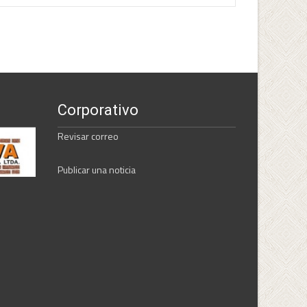
Corporativo
Revisar correo
Publicar una noticia