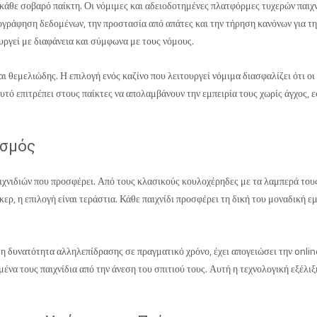
α κάθε σοβαρό παίκτη. Οι νόμιμες και αδειοδοτημένες πλατφόρμες τυχερών παι
γράφηση δεδομένων, την προστασία από απάτες και την τήρηση κανόνων για την
υργεί με διαφάνεια και σύμφωνα με τους νόμους.
 θεμελιώδης. Η επιλογή ενός καζίνο που λειτουργεί νόμιμα διασφαλίζει ότι οι
Αυτό επιτρέπει στους παίκτες να απολαμβάνουν την εμπειρία τους χωρίς άγχος, 
ασμός
παιχνιδιών που προσφέρει. Από τους κλασικούς κουλοχέρηδες με τα λαμπερά το
όκερ, η επιλογή είναι τεράστια. Κάθε παιχνίδι προσφέρει τη δική του μοναδική ε
 τη δυνατότητα αλληλεπίδρασης σε πραγματικό χρόνο, έχει απογειώσει την onli
να τους παιχνίδια από την άνεση του σπιτιού τους. Αυτή η τεχνολογική εξέλιξ