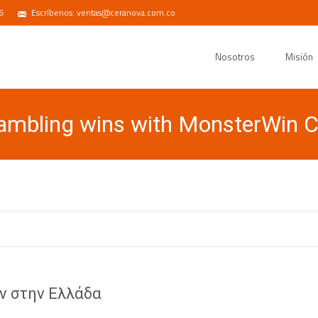
6
Escríbenos: ventas@ceranova.com.co
Saltar
al
Nosotros
Misión
contenido
gambling wins with MonsterWin Ca
ν στην Ελλάδα