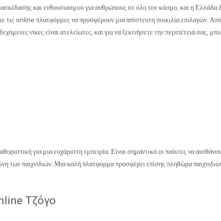
διασκέδασης και ενθουσιασμού για ανθρώπους σε όλο τον κόσμο, και η Ελλάδα δ
ε τις online πλατφόρμες να προσφέρουν μια απίστευτη ποικιλία επιλογών. Απ
νδεχόμενες νίκες είναι ατελείωτες, και για να ξεκινήσετε την περιπέτειά σας, μπ
αθοριστική για μια ευχάριστη εμπειρία. Είναι σημαντικό οι παίκτες να αισθάνο
σύνη των παιχνιδιών. Μια καλή πλατφόρμα προσφέρει επίσης πληθώρα παιχνιδιώ
nline Τζόγο