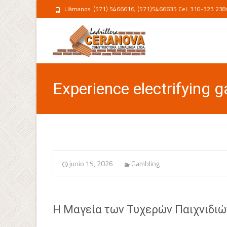
Llámanos: (571) 5466616, (571)5466635 Cel: 310-323 238
Experience electrifying 
junio 15, 2026
Gambling
Η Μαγεία των Τυχερών Παιχνιδιώ