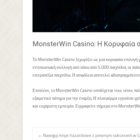
MonsterWin Casino: Η Κορυφαία σ
Το MonsterWin Casino ξεχωρίζει ως μια κορυφαία επιλογή γ
εντυπωσιακή συλλογή από πάνω από 5.000 παιχνίδια, οι παί
επιτραπέζια παιχνίδια. Η ασφάλεια αποτελεί αδιαπραγμάτευτ
Επιπλέον, το MonsterWin Casino υποδέχεται τους νέους παί
εξαιρετικό πάτημα για την έναρξη. Η πλατφόρμα εγγυάται 
και ευχάριστη εμπειρία. Εγγραφείτε σήμερα στο MonsterWin
←
Nawiguj misje hazardowe z pewnym sukcesem w Co