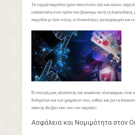
Τα τυχερά παιχνίδια έχουν αποτελέσει εδώ και αιώνες πηγή 
επανάσταση στον τρόπο που βιώνουμε αυτή τη διασκέδαση, μ
παιχνίδια με live ντίλερ, οι δυνατότητες για ψυχαγωγία και ε
Η επιλογή μιας αξιόπιστης και ασφαλούς πλατφόρμας είναι κ
δεδομένων και των χρημάτων τους, καθώς και για τη δικαιο
παίκτης θα βρει κάτι που του ταιριάζει.
Ασφάλεια και Νομιμότητα στον O