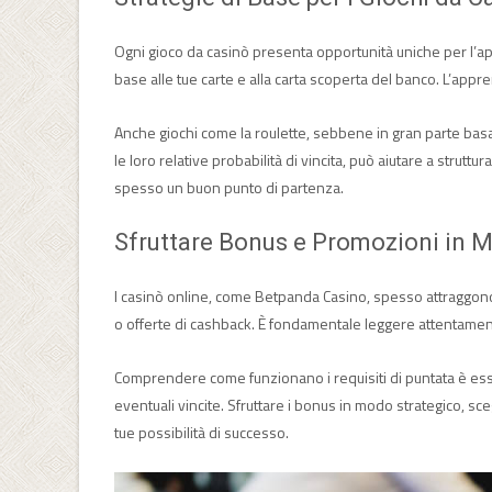
Ogni gioco da casinò presenta opportunità uniche per l’app
base alle tue carte e alla carta scoperta del banco. L’app
Anche giochi come la roulette, sebbene in gran parte basat
le loro relative probabilità di vincita, può aiutare a strut
spesso un buon punto di partenza.
Sfruttare Bonus e Promozioni in M
I casinò online, come Betpanda Casino, spesso attraggono 
o offerte di cashback. È fondamentale leggere attentamente i
Comprendere come funzionano i requisiti di puntata è esse
eventuali vincite. Sfruttare i bonus in modo strategico, sceg
tue possibilità di successo.