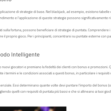
licazione di strategie di base. Nel blackjack, ad esempio, esistono tabelle d
rendimento e l’applicazione di queste strategie possono significativamente ri
i sulla fortuna, possono beneficiare di strategie di puntata. Comprendere i 
turare il proprio gioco. Per i principianti, concentrarsi su puntate esterne co
odo Intelligente
nuovi giocatori e premiano la fedeltà dei clienti con bonus e promozioni. Q
 termini e le condizioni associati a questi bonus, in particolare i requisiti di
nziale. Essi determinano quante volte devi puntare l’importo del bonus (o i
liendo quelli con requisiti di puntata più bassi e che si allineano ai tuoi gioc