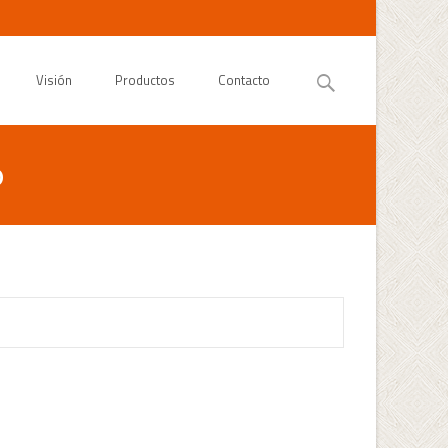
Buscar
Visión
Productos
Contacto
por:
o