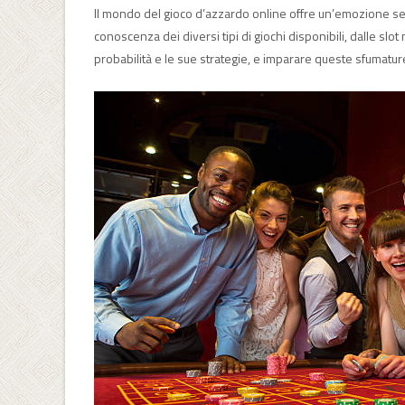
Il mondo del gioco d’azzardo online offre un’emozione s
conoscenza dei diversi tipi di giochi disponibili, dalle slo
probabilità e le sue strategie, e imparare queste sfumatu