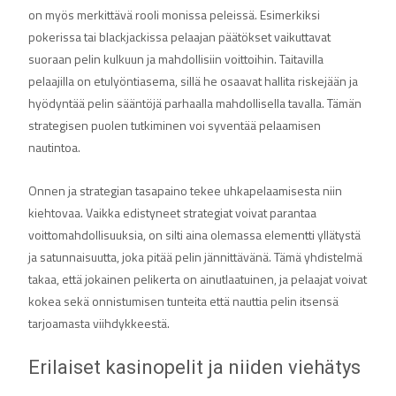
on myös merkittävä rooli monissa peleissä. Esimerkiksi
pokerissa tai blackjackissa pelaajan päätökset vaikuttavat
suoraan pelin kulkuun ja mahdollisiin voittoihin. Taitavilla
pelaajilla on etulyöntiasema, sillä he osaavat hallita riskejään ja
hyödyntää pelin sääntöjä parhaalla mahdollisella tavalla. Tämän
strategisen puolen tutkiminen voi syventää pelaamisen
nautintoa.
Onnen ja strategian tasapaino tekee uhkapelaamisesta niin
kiehtovaa. Vaikka edistyneet strategiat voivat parantaa
voittomahdollisuuksia, on silti aina olemassa elementti yllätystä
ja satunnaisuutta, joka pitää pelin jännittävänä. Tämä yhdistelmä
takaa, että jokainen pelikerta on ainutlaatuinen, ja pelaajat voivat
kokea sekä onnistumisen tunteita että nauttia pelin itsensä
tarjoamasta viihdykkeestä.
Erilaiset kasinopelit ja niiden viehätys