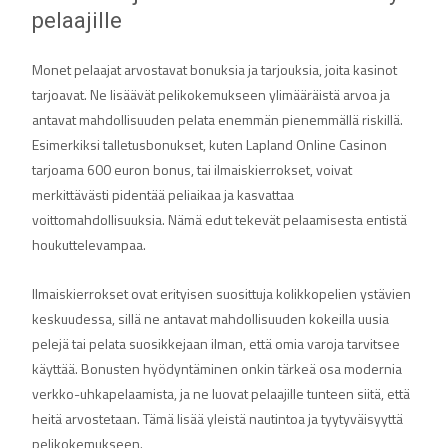
pelaajille
Monet pelaajat arvostavat bonuksia ja tarjouksia, joita kasinot
tarjoavat. Ne lisäävät pelikokemukseen ylimääräistä arvoa ja
antavat mahdollisuuden pelata enemmän pienemmällä riskillä.
Esimerkiksi talletusbonukset, kuten Lapland Online Casinon
tarjoama 600 euron bonus, tai ilmaiskierrokset, voivat
merkittävästi pidentää peliaikaa ja kasvattaa
voittomahdollisuuksia. Nämä edut tekevät pelaamisesta entistä
houkuttelevampaa.
Ilmaiskierrokset ovat erityisen suosittuja kolikkopelien ystävien
keskuudessa, sillä ne antavat mahdollisuuden kokeilla uusia
pelejä tai pelata suosikkejaan ilman, että omia varoja tarvitsee
käyttää. Bonusten hyödyntäminen onkin tärkeä osa modernia
verkko-uhkapelaamista, ja ne luovat pelaajille tunteen siitä, että
heitä arvostetaan. Tämä lisää yleistä nautintoa ja tyytyväisyyttä
pelikokemukseen.