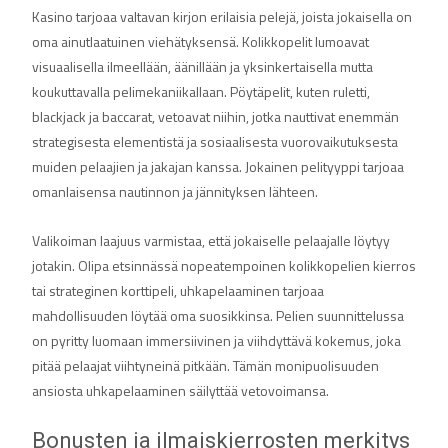
Kasino tarjoaa valtavan kirjon erilaisia pelejä, joista jokaisella on
oma ainutlaatuinen viehätyksensä. Kolikkopelit lumoavat
visuaalisella ilmeellään, äänillään ja yksinkertaisella mutta
koukuttavalla pelimekaniikallaan. Pöytäpelit, kuten ruletti,
blackjack ja baccarat, vetoavat niihin, jotka nauttivat enemmän
strategisesta elementistä ja sosiaalisesta vuorovaikutuksesta
muiden pelaajien ja jakajan kanssa. Jokainen pelityyppi tarjoaa
omanlaisensa nautinnon ja jännityksen lähteen.
Valikoiman laajuus varmistaa, että jokaiselle pelaajalle löytyy
jotakin. Olipa etsinnässä nopeatempoinen kolikkopelien kierros
tai strateginen korttipeli, uhkapelaaminen tarjoaa
mahdollisuuden löytää oma suosikkinsa. Pelien suunnittelussa
on pyritty luomaan immersiivinen ja viihdyttävä kokemus, joka
pitää pelaajat viihtyneinä pitkään. Tämän monipuolisuuden
ansiosta uhkapelaaminen säilyttää vetovoimansa.
Bonusten ja ilmaiskierrosten merkitys