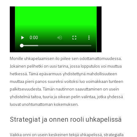
Monille uhkapelaamisen ilo piilee sen odottamattomuudessa.
Jokainen pelihetki on uusi tarina, jossa lopputulos voi muuttua
hetkessä. Tämä epävarmuus yhdistettynä mahdollisuuteen
muuttaa pieni panos suureksi voitoksi luo voimakkaan tunteen
palkitsevuudesta. Tämän nautinnon saavuttaminen on usein
yhdistelmä taitoa, tuuria ja oikean pelin valintaa, jotka yhdessä
luovat unohtumattoman kokemuksen.
Strategiat ja onnen rooli uhkapelissä
Vaikka onni on usein keskeinen tekijä uhkapelissä, strategialla