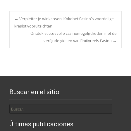
Navegación
←
Verpletter je winkansen: Kokobet Casino’s voordelige
kraslot vooruitzichten
Ontdek succesvolle casinomogelijkheden met de
de
verfijnde gidsen van Fruityreels Casino
→
entradas
Buscar en el sitio
Buscar
por:
Últimas publicaciones