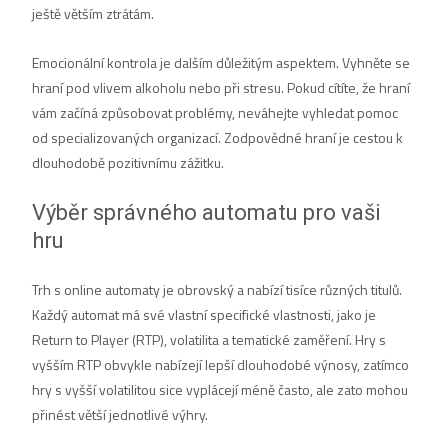
ještě větším ztrátám.
Emocionální kontrola je dalším důležitým aspektem. Vyhněte se
hraní pod vlivem alkoholu nebo při stresu. Pokud cítíte, že hraní
vám začíná způsobovat problémy, neváhejte vyhledat pomoc
od specializovaných organizací. Zodpovědné hraní je cestou k
dlouhodobě pozitivnímu zážitku.
Výběr správného automatu pro vaši
hru
Trh s online automaty je obrovský a nabízí tisíce různých titulů.
Každý automat má své vlastní specifické vlastnosti, jako je
Return to Player (RTP), volatilita a tematické zaměření. Hry s
vyšším RTP obvykle nabízejí lepší dlouhodobé výnosy, zatímco
hry s vyšší volatilitou sice vyplácejí méně často, ale zato mohou
přinést větší jednotlivé výhry.