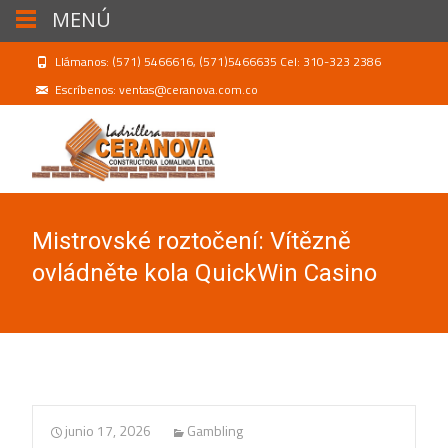
MENÚ
Llámanos: (571) 5466616, (571)5466635 Cel: 310-323 2386
Escríbenos: ventas@ceranova.com.co
Mistrovské roztočení: Vítězně
ovládněte kola QuickWin Casino
junio 17, 2026
Gambling