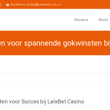
6
Escríbenos: ventas@ceranova.com.co
Saltar
al
Nosotros
Misión
contenido
n voor spannende gokwinsten bi
en voor Succes bij LalaBet Casino