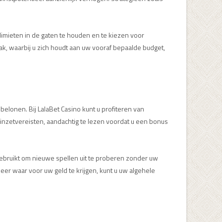
tlimieten in de gaten te houden en te kiezen voor
ak, waarbij u zich houdt aan uw vooraf bepaalde budget,
elonen. Bij LalaBet Casino kunt u profiteren van
inzetvereisten, aandachtig te lezen voordat u een bonus
gebruikt om nieuwe spellen uit te proberen zonder uw
er waar voor uw geld te krijgen, kunt u uw algehele