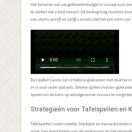
Het beheren van uw gokkastenbudget is cruciaal voor een 
te stellen dat u kunt missen. Dit bedrag mag nooit ten ko
van stress wordt en zorgt u ervoor dat het een vorm van e
Bij LalaBet Casino zijn er talloze gokkasten met diverse
er is voor ieder wat wils. Slimme spelers kiezen gokkasten 
spelen en de kans op winstgevende sessies te vergrote
Strategieën voor Tafelspellen en 
Tafelspellen zoals roulette, blackjack en baccarat bieden
inzet. Een goed begrip van de winkansen en het minimali