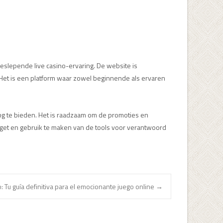
eslepende live casino-ervaring. De website is
 Het is een platform waar zowel beginnende als ervaren
ing te bieden. Het is raadzaam om de promoties en
get en gebruik te maken van de tools voor verantwoord
: Tu guía definitiva para el emocionante juego online
→