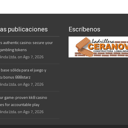
mas publicaciones
Escríbenos
s authentic casino: secure your
g gambling tokens
inda Ltda. on Ago 7, 2026
 base sólida para el juego y
tu bonus 888starz
inda Ltda. on Ago 7, 2026
ur game: proven kk8 casino
es for accountable play
inda Ltda. on Ago 7, 2026