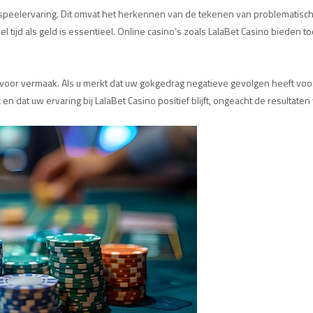
peelervaring. Dit omvat het herkennen van de tekenen van problematisc
ijd als geld is essentieel. Online casino’s zoals LalaBet Casino bieden tool
s voor vermaak. Als u merkt dat uw gokgedrag negatieve gevolgen heeft vo
dat uw ervaring bij LalaBet Casino positief blijft, ongeacht de resultaten