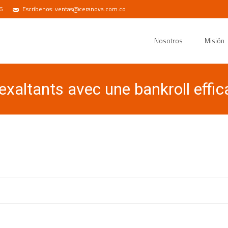
6
Escríbenos: ventas@ceranova.com.co
Saltar
al
Nosotros
Misión
contenido
 exaltants avec une bankroll effi