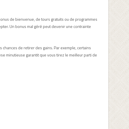
de bonus de bienvenue, de tours gratuits ou de programmes
ccepter. Un bonus mal géré peut devenir une contrainte
 chances de retirer des gains. Par exemple, certains
e minutieuse garantit que vous tirez le meilleur parti de