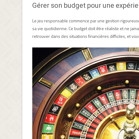
Gérer son budget pour une expérie
Le jeu responsable commence par une gestion rigoureuse d
sa vie quotidienne. Ce budget doit être réaliste et ne jam
retrouver dans des situations financières difficiles, et 