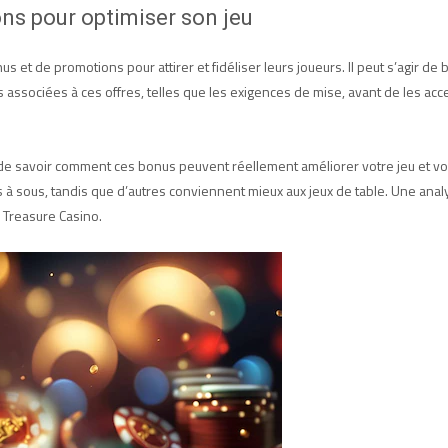
ns pour optimiser son jeu
us et de promotions pour attirer et fidéliser leurs joueurs. Il peut s’agir 
ons associées à ces offres, telles que les exigences de mise, avant de les a
de savoir comment ces bonus peuvent réellement améliorer votre jeu et vos
 sous, tandis que d’autres conviennent mieux aux jeux de table. Une analys
 Treasure Casino.