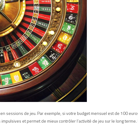
er en sessions de jeu. Par exemple, si votre budget mensuel est de 100 eur
pulsives et permet de mieux contrôler l’activité de jeu sur le long terme. L’o