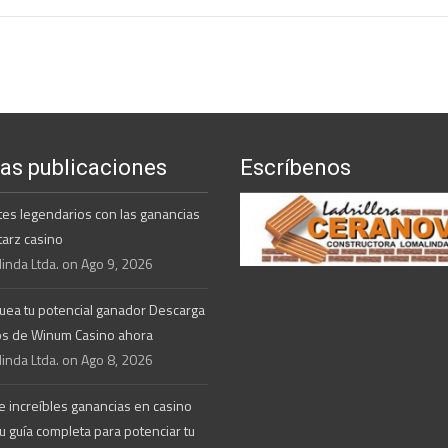
mas publicaciones
Escríbenos
es legendarios con las ganancias
arz casino
inda Ltda. on Ago 9, 2026
ea tu potencial ganador Descarga
os de Winum Casino ahora
inda Ltda. on Ago 8, 2026
 increíbles ganancias en casino
tu guía completa para potenciar tu