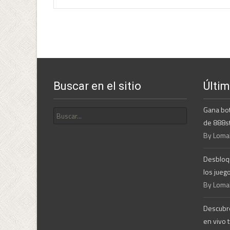
Navegación
de
entradas
Buscar en el sitio
Últi
Buscar
Gana bot
por:
de 888st
By Lomal
Desbloqu
los jueg
By Lomal
Descubre
en vivo 