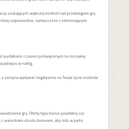
czy szukających większej kontroli nad przebiegiem gry,
rdziej odpowiednie, zwłaszcza te z interesującymi
 nad wydatkami i czasem poświęconym na rozrywkę.
padnięciu w nałóg.
ią, a zaczyna wpływać negatywnie na Twoje życie osobiste
wiadczenie gry. Oferty typu bonus powitalny czy
ę z warunkami obrotu bonusem, aby móc w pełni