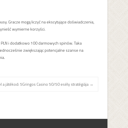
nusy. Gracze mogą liczyć na ekscytujące doświadczenia,
zynieść wymierne korzyści.
500 PLN i dodatkowo 100 darmowych spinów. Taka
jednocześnie zwiększając potencjalne szanse na
ia.
l a játékod: 5Gringos Casino 50/50 esély stratégiája
→