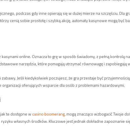
znego, podczas gdy inne opierają się w dużej mierze na szczęściu. Dla gra
órzy cenią sobie prostotę i szybką akcję, automaty kasynowe mogą być ba
 z kasynami online. Oznacza to grę w sposób świadomy, z pełną kontrolą
podstawowe narzędzia, które pomagają utrzymać równowagę i zapobiegają w
 i zabawy. Jeśli kiedykolwiek poczujesz, że gra przestaje być przyjemnośc
le organizacji oferujących wsparcie dla osób z problemami hazardowymi.
i
 jak te dostępne w
casino boomerang
, mogą znacząco wzbogacić Twoje doś
 ryzyku własnych środków. Kluczowe jest jednak dokładne zapoznanie si