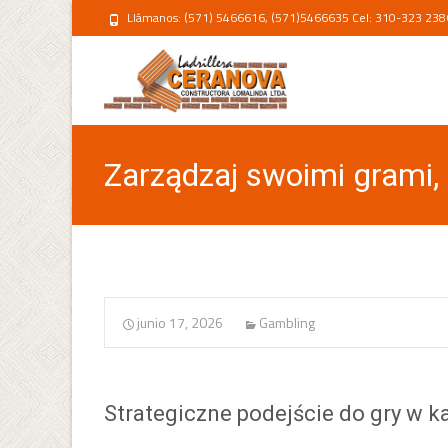
Llámanos: (571) 5466616, (571)5466635 Cel: 310-323 238
Zarządzaj swoimi grami
junio 17, 2026
Gambling
Strategiczne podejście do gry w k