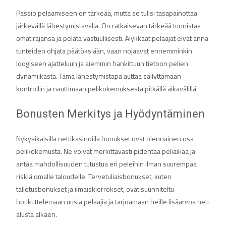
Passio pelaamiseen on tärkeää, mutta se tulisi tasapainottaa
järkevällä lähestymistavalla. On ratkaisevan tärkeää tunnistaa
omat rajansa ja pelata vastuullisesti. Älykkäät pelaajat eivät anna
tunteiden ohjata päätöksiään, vaan nojaavat ennemminkin
loogiseen ajatteluun ja aiemmin hankittuun tietoon pelien
dynamiikasta. Tämä lähestymistapa auttaa säilyttämään
kontrollin ja nauttimaan pelikokemuksesta pitkällä aikavälillä.
Bonusten Merkitys ja Hyödyntäminen
Nykyaikaisilla nettikasinoilla bonukset ovat olennainen osa
pelikokemusta. Ne voivat merkittävästi pidentää peliaikaa ja
antaa mahdollisuuden tutustua eri peleihin ilman suurempaa
riskiä omalle taloudelle. Tervetuliaisbonukset, kuten
talletusbonukset ja ilmaiskierrokset, ovat suunniteltu
houkuttelemaan uusia pelaajia ja tarjoamaan heille lisäarvoa heti
alusta alkaen.