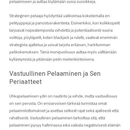
pelaamiseen ja auttaa löytämään uusia suosikkeja.
Strateginen pelaaja hyödyntää valikoimaa kokeilemalla eri
pelityyppejä ja panostusrakenteita. Esimerkiksi, kun kolikkopelit
tarjoavat nopeatempoista viihdettä ja potentiaalisesti suuria
voittoja, pöytäpelit, kuten blackjack ja ruletti, vaativat enemmän
strategista ajattelua ja voivat tarjota erilaisen, harkitumman
pelikokemuksen. Tämä monipuolisuus auttaa myös välttämään
kyllästymistä ja pitämään pelin mielenkiintoisena.
Vastuullinen Pelaaminen ja Sen
Periaatteet
Uhkapelaamisen ydin on nautinto ja viihde, mutta vastuullisuus
on sen perusta. On ensiarvoisen tärkeää tunnistaa omat
pelaamistottumukset ja asettaa selkeät rajat sekä ajallisesti että
rahallisesti. Vastuullinen pelaaminen tarkoittaa sitä, että
pelaaminen pysyy hallinnassa eikä vaikuta negatiivisesti elämän