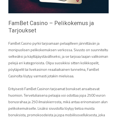
FamBet Casino – Pelikokemus ja
Tarjoukset
FamBet Casino pyrkii tarjoamaan pelaajilleen jännittävän ja
monipuolisen pelikokemuksen verkossa. Sivusto on suunniteltu
selkeäksi ja käyttäjäystävälliseksi, ja se tarjoaa laajan valikoiman
pelejä eri kategorioista. Olipa suosikkisi sitten kolikkopelit,
pöytäpelit tai livekasinon reaaliaikainen tunnelma, FamBet
Casinolta löytyy varmasti jotakin mieluisaa.
Erityisesti FamBet Casinon tarjoamat bonukset ansaitsevat
huomion. Tervetuliaisena pelaajia voi odottaa jopa 2500 euron
bonusrahaa ja 250 ilmaiskierrosta, mikä antaa erinomaisen alun
pelikokemukselle. Lisäksi sivustolta löytyy tietoa muista
bonuksista, promokoodeista ja jopa mobiilisovelluksesta, joka