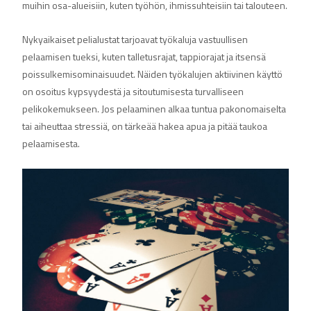
muihin osa-alueisiin, kuten työhön, ihmissuhteisiin tai talouteen.
Nykyaikaiset pelialustat tarjoavat työkaluja vastuullisen
pelaamisen tueksi, kuten talletusrajat, tappiorajat ja itsensä
poissulkemisominaisuudet. Näiden työkalujen aktiivinen käyttö
on osoitus kypsyydestä ja sitoutumisesta turvalliseen
pelikokemukseen. Jos pelaaminen alkaa tuntua pakonomaiselta
tai aiheuttaa stressiä, on tärkeää hakea apua ja pitää taukoa
pelaamisesta.